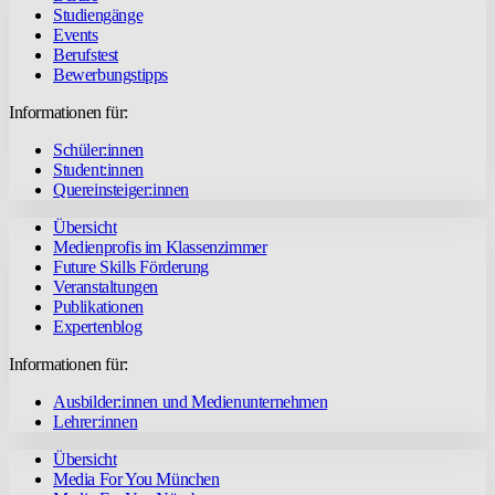
Studiengänge
Events
Berufstest
Bewerbungstipps
Informationen für:
Schüler:innen
Student:innen
Quereinsteiger:innen
Übersicht
Medienprofis im Klassenzimmer
Future Skills Förderung
Veranstaltungen
Publikationen
Expertenblog
Informationen für:
Ausbilder:innen und Medienunternehmen
Lehrer:innen
Übersicht
Media For You München