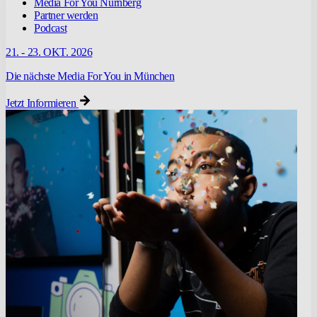
Media For You Nürnberg
Partner werden
Podcast
21. - 23. OKT. 2026
Die nächste Media For You in München
Jetzt Informieren