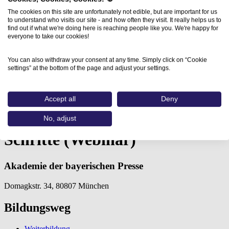
The cookies on this site are unfortunately not edible, but are important for us
to understand who visits our site - and how often they visit. It really helps us to
find out if what we're doing here is reaching people like you. We're happy for
everyone to take our cookies!
You can also withdraw your consent at any time. Simply click on “Cookie
settings” at the bottom of the page and adjust your settings.
Home
Aus- und Weiterbildungen
Adobe Premiere Pro I:…
Accept all
Deny
Adobe Premiere Pro I: Erste
No, adjust
Schritte (Webinar)
Akademie der bayerischen Presse
Domagkstr. 34, 80807 München
Bildungsweg
Weiterbildung