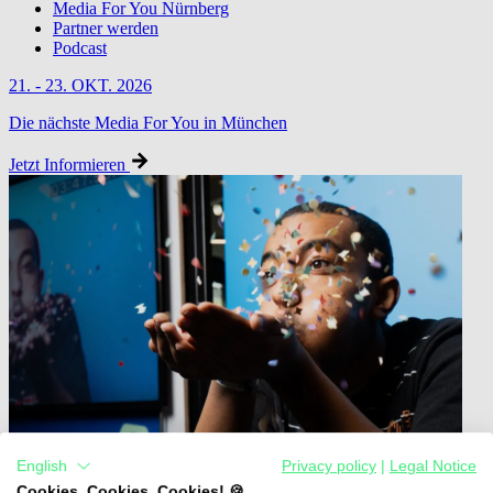
Media For You Nürnberg
Partner werden
Podcast
21. - 23. OKT. 2026
Die nächste Media For You in München
Jetzt Informieren
English
Privacy policy
|
Legal Notice
Cookies, Cookies, Cookies! 🍪