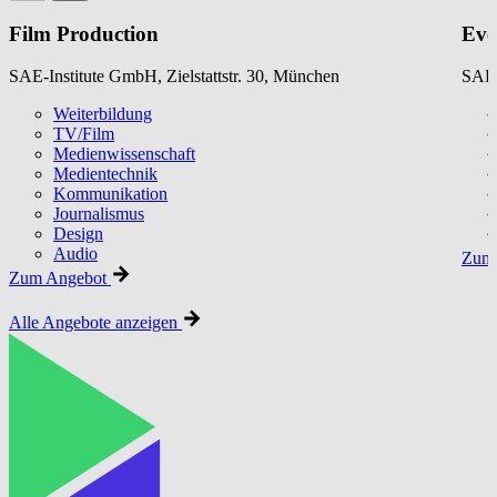
Film Production
Eve
SAE-Institute GmbH, Zielstattstr. 30, München
SAE-
Weiterbildung
TV/Film
Medienwissenschaft
Medientechnik
Kommunikation
Journalismus
Design
Audio
Zum 
Zum Angebot
Alle Angebote anzeigen