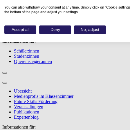
Übersicht
You can also withdraw your consent at any time. Simply click on “Cookie settings
Berufe
the bottom of the page and adjust your settings.
Studiengänge
Events
Berufstest
Accept all
Deny
No, adjust
Bewerbungstipps
Informationen für:
Schüler:innen
Student:innen
Quereinsteiger:innen
Übersicht
Medienprofis im Klassenzimmer
Future Skills Förderung
Veranstaltungen
Publikationen
Expertenblog
Informationen für: