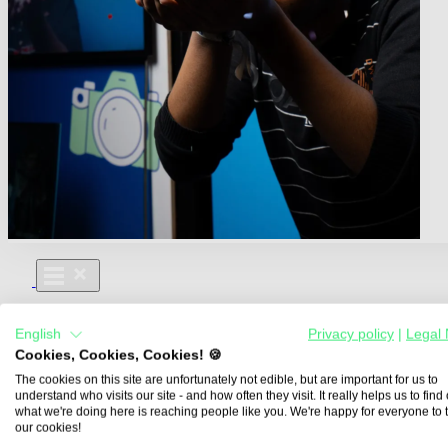
Für Dich
English
Privacy policy
|
Legal 
Aus- und Weiterbildungen
Cookies, Cookies, Cookies! 🍪
Für Lehre & Ausbildung
Media For You
The cookies on this site are unfortunately not edible, but are important for us to
understand who visits our site - and how often they visit. It really helps us to find o
Über Uns
what we're doing here is reaching people like you. We're happy for everyone to 
our cookies!