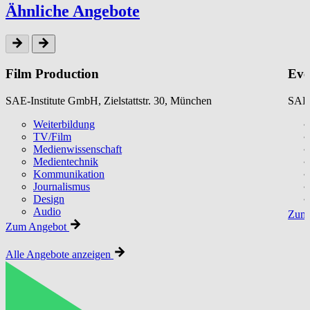
Ähnliche Angebote
Film Production
Eve
SAE-Institute GmbH, Zielstattstr. 30, München
SAE-
Weiterbildung
TV/Film
Medienwissenschaft
Medientechnik
Kommunikation
Journalismus
Design
Audio
Zum 
Zum Angebot
Alle Angebote anzeigen