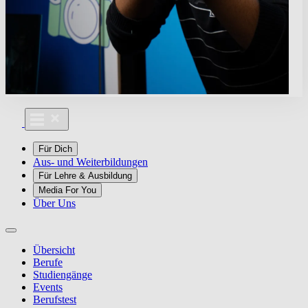
Für Dich
Aus- und Weiterbildungen
Für Lehre & Ausbildung
Media For You
Über Uns
Übersicht
Berufe
Studiengänge
Events
Berufstest