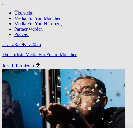
Übersicht
Media For You München
Media For You Nürnberg
Partner werden
Podcast
21. - 23. OKT. 2026
Die nächste Media For You in München
Jetzt Informieren