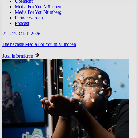
Übersicht
Media For You München
Media For You Nürnberg
Partner werden
Podcast
21. - 23. OKT. 2026
Die nächste Media For You in München
Jetzt Informieren