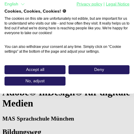
English
Privacy policy
|
Legal Notice
Cookies, Cookies, Cookies! 🍪
The cookies on this site are unfortunately not edible, but are important for us
to understand who visits our site - and how often they visit. It really helps us to
find out if what we're doing here is reaching people like you. We're happy for
everyone to take our cookies!
You can also withdraw your consent at any time. Simply click on “Cookie
settings” at the bottom of the page and adjust your settings.
Home
Accept all
Deny
Aus- und Weiterbildungen
Adobe® InDesign® für digitale…
No, adjust
Adobe® InDesign® für digitale
Medien
MAS Sprachschule München
Bildungsweg