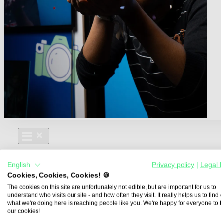
Für Dich
English
Privacy policy
|
Legal 
Aus- und Weiterbildungen
Cookies, Cookies, Cookies! 🍪
Für Lehre & Ausbildung
Media For You
The cookies on this site are unfortunately not edible, but are important for us to
understand who visits our site - and how often they visit. It really helps us to find o
Über Uns
what we're doing here is reaching people like you. We're happy for everyone to 
our cookies!