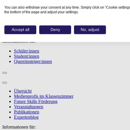
Übersicht
You can also withdraw your consent at any time. Simply click on “Cookie settings
Berufe
the bottom of the page and adjust your settings.
Studiengänge
Events
Berufstest
Accept all
Deny
No, adjust
Bewerbungstipps
Informationen für:
Schüler:innen
Student:innen
Quereinsteiger:innen
Übersicht
Medienprofis im Klassenzimmer
Future Skills Förderung
Veranstaltungen
Publikationen
Expertenblog
Informationen für: