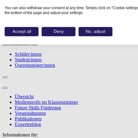
Übersicht
You can also withdraw your consent at any time. Simply click on “Cookie settings
Berufe
the bottom of the page and adjust your settings.
Studiengänge
Events
Berufstest
Accept all
Deny
No, adjust
Bewerbungstipps
Informationen für:
Schüler:innen
Student:innen
Quereinsteiger:innen
Übersicht
Medienprofis im Klassenzimmer
Future Skills Förderung
Veranstaltungen
Publikationen
Expertenblog
Informationen für: