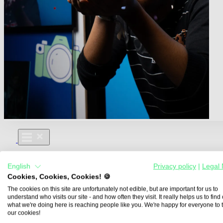
Für Dich
English
Privacy policy
|
Legal 
Aus- und Weiterbildungen
Cookies, Cookies, Cookies! 🍪
Für Lehre & Ausbildung
Media For You
The cookies on this site are unfortunately not edible, but are important for us to
understand who visits our site - and how often they visit. It really helps us to find o
Über Uns
what we're doing here is reaching people like you. We're happy for everyone to 
our cookies!