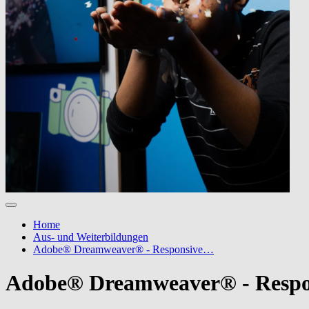
Home
Aus- und Weiterbildungen
Adobe® Dreamweaver® - Responsive…
Adobe® Dreamweaver® - Respo