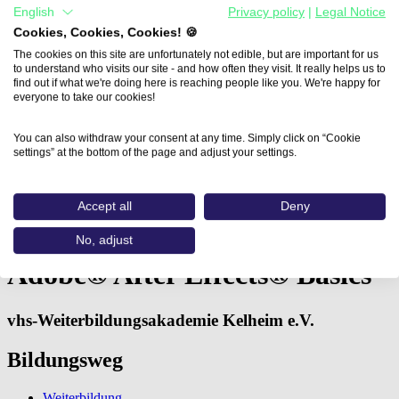
English
Privacy policy
|
Legal Notice
Cookies, Cookies, Cookies! 🍪
The cookies on this site are unfortunately not edible, but are important for us
to understand who visits our site - and how often they visit. It really helps us to
find out if what we're doing here is reaching people like you. We're happy for
everyone to take our cookies!
You can also withdraw your consent at any time. Simply click on “Cookie
settings” at the bottom of the page and adjust your settings.
Home
Accept all
Deny
Aus- und Weiterbildungen
Adobe® After Effects® Basics…
No, adjust
Adobe® After Effects® Basics
vhs-Weiterbildungsakademie Kelheim e.V.
Bildungsweg
Weiterbildung