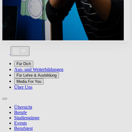
Für Dich
Aus- und Weiterbildungen
Für Lehre & Ausbildung
Media For You
Über Uns
Übersicht
Berufe
Studiengänge
Events
Berufstest