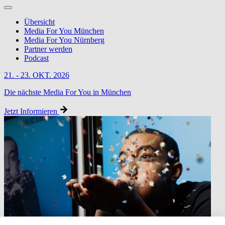
Übersicht
Media For You München
Media For You Nürnberg
Partner werden
Podcast
21. - 23. OKT. 2026
Die nächste Media For You in München
Jetzt Informieren