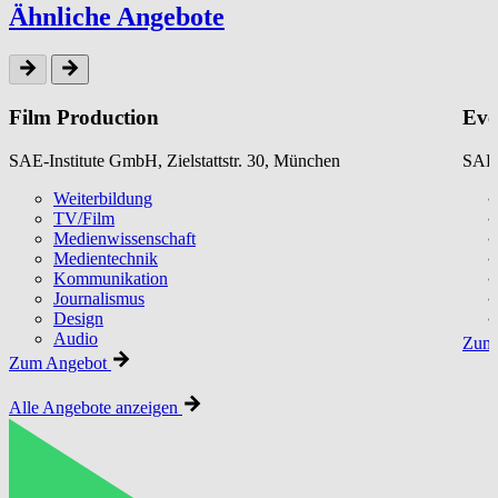
Ähnliche Angebote
Film Production
Eve
SAE-Institute GmbH, Zielstattstr. 30, München
SAE-
Weiterbildung
TV/Film
Medienwissenschaft
Medientechnik
Kommunikation
Journalismus
Design
Audio
Zum 
Zum Angebot
Alle Angebote anzeigen