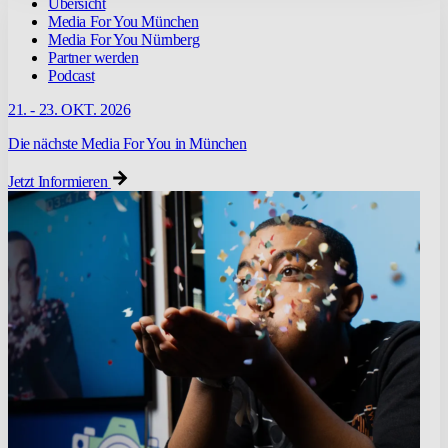
Übersicht
Media For You München
Media For You Nürnberg
Partner werden
Podcast
21. - 23. OKT. 2026
Die nächste Media For You in München
Jetzt Informieren