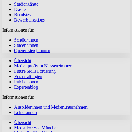
Studiengänge
Events
Berufstest
Bewerbungstipps
Informationen für:
Schüler:innen
Student:innen
Quereinsteiger:innen
Übersicht
Medienprofis im Klassenzimmer
Future Skills Förderung
Veranstaltungen
Publikationen
Expertenblog
Informationen für:
Ausbilder:innen und Medienunternehmen
Lehrer:innen
Übersicht
Media For You München