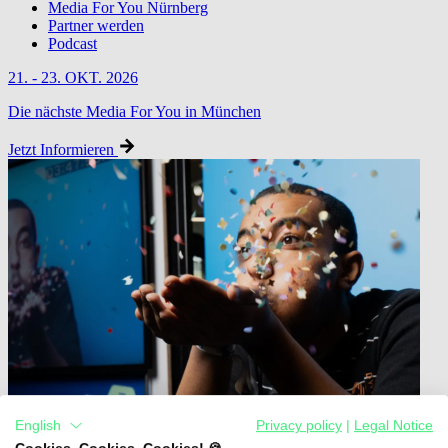
Media For You Nürnberg
Partner werden
Podcast
21. - 23. OKT. 2026
Die nächste Media For You in München
Jetzt Informieren
English
Privacy policy
|
Legal Notice