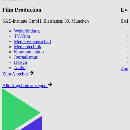
Film Production
Eve
SAE-Institute GmbH, Zielstattstr. 30, München
SAE-
Weiterbildung
TV/Film
Medienwissenschaft
Medientechnik
Kommunikation
Journalismus
Design
Audio
Zum 
Zum Angebot
Alle Angebote anzeigen