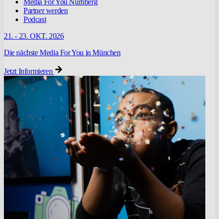
Media For You Nürnberg
Partner werden
Podcast
21. - 23. OKT. 2026
Die nächste Media For You in München
Jetzt Informieren