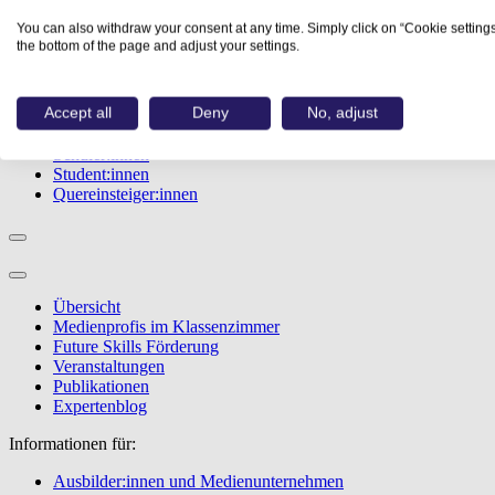
Studiengänge
You can also withdraw your consent at any time. Simply click on “Cookie settings
Events
the bottom of the page and adjust your settings.
Berufstest
Bewerbungstipps
Accept all
Deny
No, adjust
Informationen für:
Schüler:innen
Student:innen
Quereinsteiger:innen
Übersicht
Medienprofis im Klassenzimmer
Future Skills Förderung
Veranstaltungen
Publikationen
Expertenblog
Informationen für:
Ausbilder:innen und Medienunternehmen