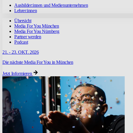
Ausbilder:innen und Medienunternehmen
Lehrer:innen
Übersicht
Media For You München
Media For You Nürnberg
Partner werden
Podcast
21. - 23. OKT. 2026
Die nächste Media For You in München
Jetzt Informieren