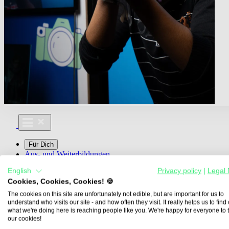
Für Dich
Aus- und Weiterbildungen
Für Lehre & Ausbildung
English
Privacy policy
|
Legal 
Media For You
Cookies, Cookies, Cookies! 🍪
Über Uns
The cookies on this site are unfortunately not edible, but are important for us to
understand who visits our site - and how often they visit. It really helps us to find o
what we're doing here is reaching people like you. We're happy for everyone to 
our cookies!
Übersicht
Berufe