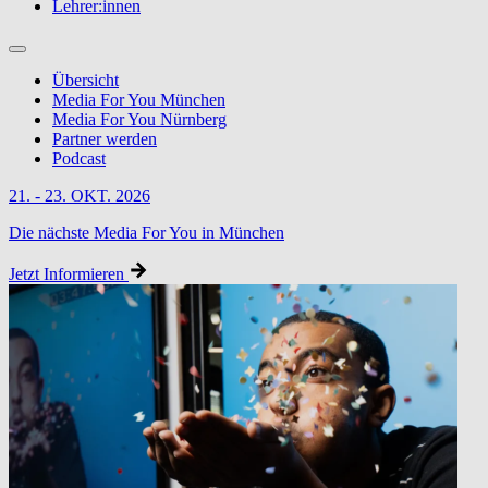
Lehrer:innen
Übersicht
Media For You München
Media For You Nürnberg
Partner werden
Podcast
21. - 23. OKT. 2026
Die nächste Media For You in München
Jetzt Informieren