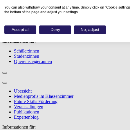
Übersicht
You can also withdraw your consent at any time. Simply click on “Cookie settings
Berufe
the bottom of the page and adjust your settings.
Studiengänge
Events
Berufstest
Accept all
Deny
No, adjust
Bewerbungstipps
Informationen für:
Schüler:innen
Student:innen
Quereinsteiger:innen
Übersicht
Medienprofis im Klassenzimmer
Future Skills Förderung
Veranstaltungen
Publikationen
Expertenblog
Informationen für: