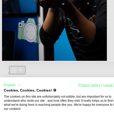
Für Dich
English
Privacy policy
|
Legal 
Aus- und Weiterbildungen
Cookies, Cookies, Cookies! 🍪
Für Lehre & Ausbildung
Media For You
The cookies on this site are unfortunately not edible, but are important for us to
understand who visits our site - and how often they visit. It really helps us to find o
Über Uns
what we're doing here is reaching people like you. We're happy for everyone to 
our cookies!