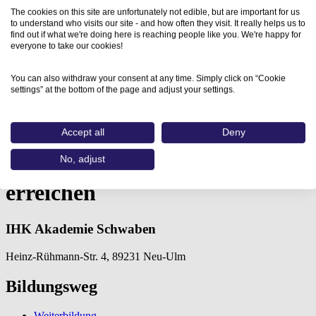
The cookies on this site are unfortunately not edible, but are important for us
to understand who visits our site - and how often they visit. It really helps us to
find out if what we're doing here is reaching people like you. We're happy for
everyone to take our cookies!
You can also withdraw your consent at any time. Simply click on “Cookie
settings” at the bottom of the page and adjust your settings.
Home
Aus- und Weiterbildungen
Zielgruppen online effektiver erreichen…
Accept all
Deny
No, adjust
Zielgruppen online effektiver
erreichen
IHK Akademie Schwaben
Heinz-Rühmann-Str. 4, 89231 Neu-Ulm
Bildungsweg
Weiterbildung