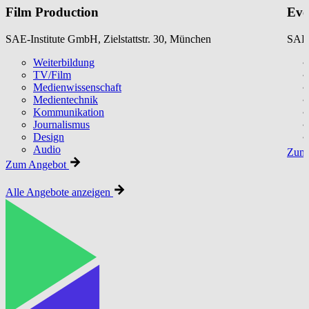
Film Production
Eve
SAE-Institute GmbH, Zielstattstr. 30, München
SAE-
Weiterbildung
TV/Film
Medienwissenschaft
Medientechnik
Kommunikation
Journalismus
Design
Audio
Zum 
Zum Angebot
Alle Angebote anzeigen