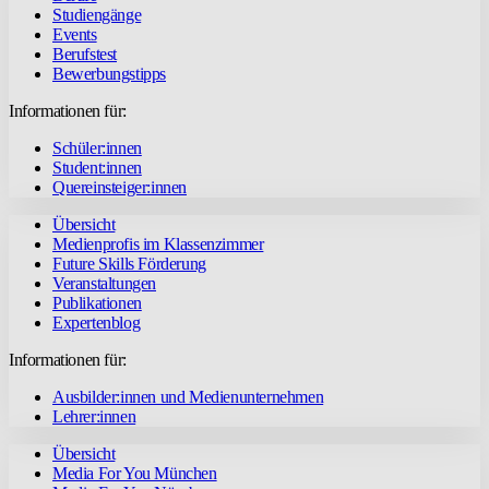
Studiengänge
Events
Berufstest
Bewerbungstipps
Informationen für:
Schüler:innen
Student:innen
Quereinsteiger:innen
Übersicht
Medienprofis im Klassenzimmer
Future Skills Förderung
Veranstaltungen
Publikationen
Expertenblog
Informationen für:
Ausbilder:innen und Medienunternehmen
Lehrer:innen
Übersicht
Media For You München