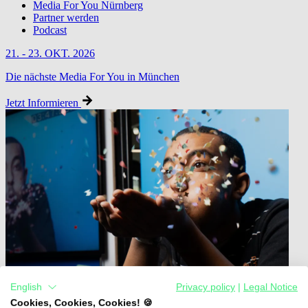
Media For You Nürnberg
Partner werden
Podcast
21. - 23. OKT. 2026
Die nächste Media For You in München
Jetzt Informieren
English
Privacy policy
|
Legal Notice
Cookies, Cookies, Cookies! 🍪