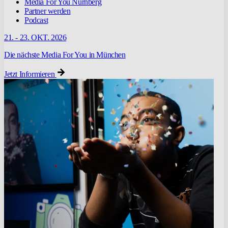
Media For You Nürnberg
Partner werden
Podcast
21. - 23. OKT. 2026
Die nächste Media For You in München
Jetzt Informieren