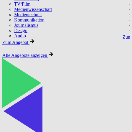
TV/Film
Medienwissenschaft
Medientechnik
Kommunikation
Journalismus
Design
Audio
Zum 
Zum Angebot
Alle Angebote anzeigen