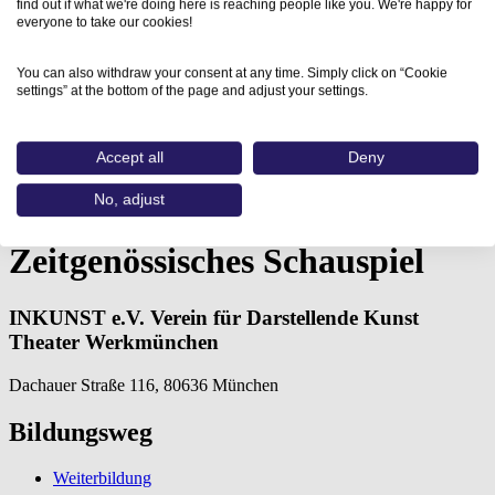
find out if what we're doing here is reaching people like you. We're happy for
everyone to take our cookies!
You can also withdraw your consent at any time. Simply click on “Cookie
settings” at the bottom of the page and adjust your settings.
Accept all
Deny
Home
Aus- und Weiterbildungen
No, adjust
Zeitgenössisches Schauspiel (INKUNST e.V.…
Zeitgenössisches Schauspiel
INKUNST e.V. Verein für Darstellende Kunst
Theater Werkmünchen
Dachauer Straße 116, 80636 München
Bildungsweg
Weiterbildung