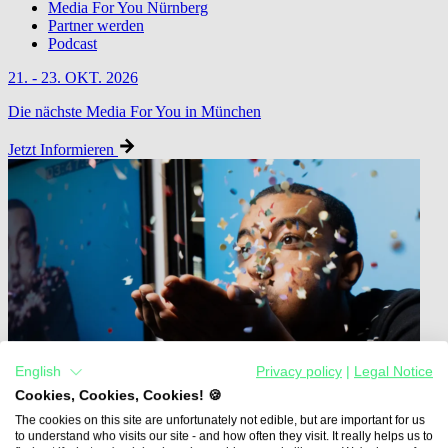
Media For You Nürnberg
Partner werden
Podcast
21. - 23. OKT. 2026
Die nächste Media For You in München
Jetzt Informieren
English
Privacy policy
|
Legal Notice
Cookies, Cookies, Cookies! 🍪
The cookies on this site are unfortunately not edible, but are important for us
to understand who visits our site - and how often they visit. It really helps us to