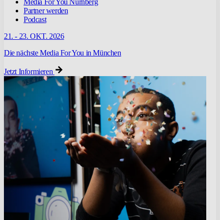
Media For You Nürnberg
Partner werden
Podcast
21. - 23. OKT. 2026
Die nächste Media For You in München
Jetzt Informieren