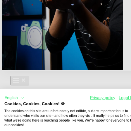
Für Dich
English
Privacy policy
|
Legal 
Aus- und Weiterbildungen
Cookies, Cookies, Cookies! 🍪
Für Lehre & Ausbildung
Media For You
The cookies on this site are unfortunately not edible, but are important for us to
understand who visits our site - and how often they visit. It really helps us to find o
Über Uns
what we're doing here is reaching people like you. We're happy for everyone to 
our cookies!