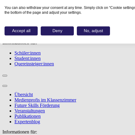
Übersicht
You can also withdraw your consent at any time. Simply click on “Cookie settings
Berufe
the bottom of the page and adjust your settings.
Studiengänge
Events
Berufstest
Accept all
Deny
No, adjust
Bewerbungstipps
Informationen für:
Schüler:innen
Student:innen
Quereinsteiger:innen
Übersicht
Medienprofis im Klassenzimmer
Future Skills Förderung
Veranstaltungen
Publikationen
Expertenblog
Informationen für: