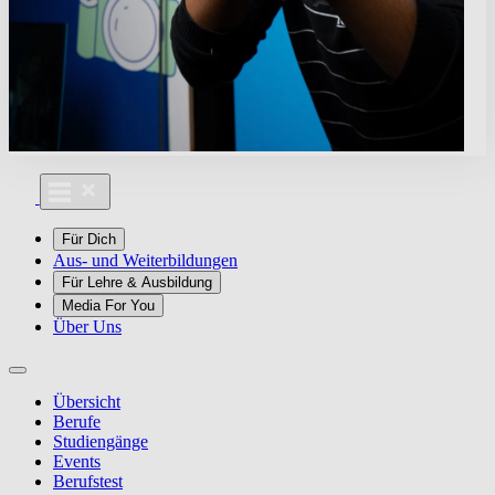
Für Dich
Aus- und Weiterbildungen
Für Lehre & Ausbildung
Media For You
Über Uns
Übersicht
Berufe
Studiengänge
Events
Berufstest