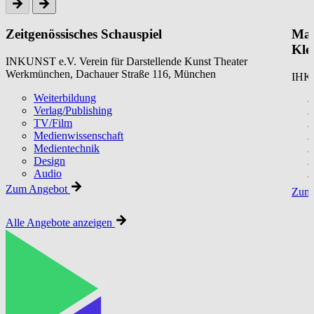
Zeitgenössisches Schauspiel
Mar
Kle
INKUNST e.V. Verein für Darstellende Kunst Theater
Werkmünchen, Dachauer Straße 116, München
IHK 
Weiterbildung
Verlag/Publishing
TV/Film
Medienwissenschaft
Medientechnik
Design
Audio
Zum Angebot
Zum 
Alle Angebote anzeigen