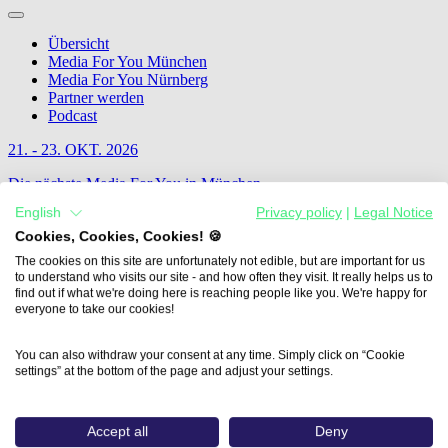
Übersicht
Media For You München
Media For You Nürnberg
Partner werden
Podcast
21. - 23. OKT. 2026
Die nächste Media For You in München
English
Privacy policy
|
Legal Notice
Jetzt Informieren
Cookies, Cookies, Cookies! 🍪
The cookies on this site are unfortunately not edible, but are important for us
to understand who visits our site - and how often they visit. It really helps us to
find out if what we're doing here is reaching people like you. We're happy for
everyone to take our cookies!
You can also withdraw your consent at any time. Simply click on “Cookie
settings” at the bottom of the page and adjust your settings.
Accept all
Deny