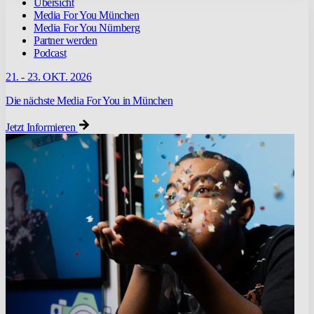
Übersicht
Media For You München
Media For You Nürnberg
Partner werden
Podcast
21. - 23. OKT. 2026
Die nächste Media For You in München
Jetzt Informieren