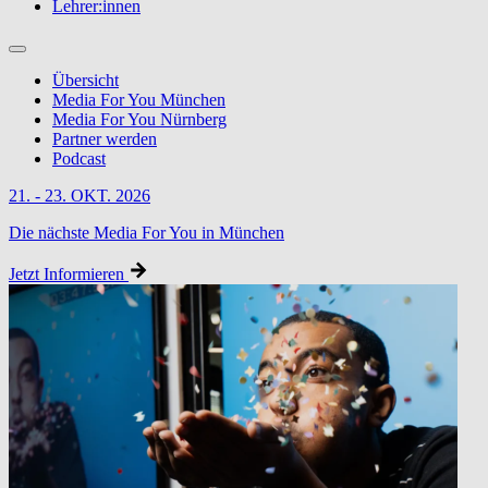
Lehrer:innen
Übersicht
Media For You München
Media For You Nürnberg
Partner werden
Podcast
21. - 23. OKT. 2026
Die nächste Media For You in München
Jetzt Informieren