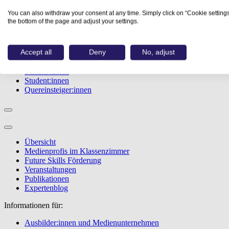
Studiengänge
You can also withdraw your consent at any time. Simply click on “Cookie settings
Events
the bottom of the page and adjust your settings.
Berufstest
Bewerbungstipps
Accept all
Deny
No, adjust
Informationen für:
Schüler:innen
Student:innen
Quereinsteiger:innen
Übersicht
Medienprofis im Klassenzimmer
Future Skills Förderung
Veranstaltungen
Publikationen
Expertenblog
Informationen für:
Ausbilder:innen und Medienunternehmen