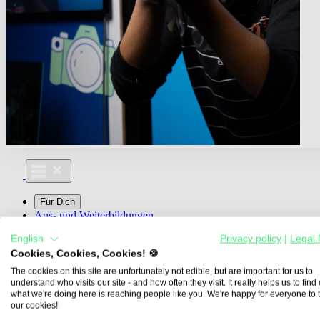
Für Dich
Aus- und Weiterbildungen
Für Lehre & Ausbildung
English
Privacy policy
|
Legal 
Media For You
Cookies, Cookies, Cookies! 🍪
Über Uns
The cookies on this site are unfortunately not edible, but are important for us to
understand who visits our site - and how often they visit. It really helps us to find o
what we're doing here is reaching people like you. We're happy for everyone to 
our cookies!
Übersicht
Berufe