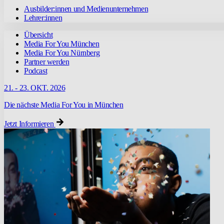
Ausbilder:innen und Medienunternehmen
Lehrer:innen
Übersicht
Media For You München
Media For You Nürnberg
Partner werden
Podcast
21. - 23. OKT. 2026
Die nächste Media For You in München
Jetzt Informieren