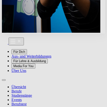
Für Dich
Aus- und Weiterbildungen
Für Lehre & Ausbildung
Media For You
Über Uns
Übersicht
Berufe
Studiengänge
Events
Berufstest