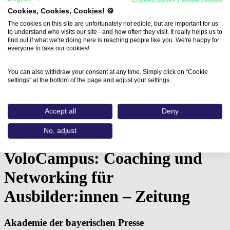
Cookies, Cookies, Cookies! 🍪
The cookies on this site are unfortunately not edible, but are important for us
to understand who visits our site - and how often they visit. It really helps us to
find out if what we're doing here is reaching people like you. We're happy for
everyone to take our cookies!
You can also withdraw your consent at any time. Simply click on “Cookie
settings” at the bottom of the page and adjust your settings.
Accept all
Deny
Home
Aus- und Weiterbildungen
No, adjust
VoloCampus: Coaching und Networking…
VoloCampus: Coaching und
Networking für
Ausbilder:innen – Zeitung
Akademie der bayerischen Presse