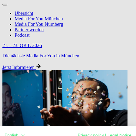
Übersicht
Media For You München
Media For You Nürnberg
Partner werden
Podcast
21. - 23. OKT. 2026
Die nächste Media For You in München
Jetzt Informieren
English
Privacy policy
|
Legal Notice