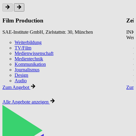
Film Production
Zei
SAE-Institute GmbH, Zielstattstr. 30, München
INKU
Werk
Weiterbildung
TV/Film
Medienwissenschaft
Medientechnik
Kommunikation
Journalismus
Design
Audio
Zum Angebot
Zum 
Alle Angebote anzeigen