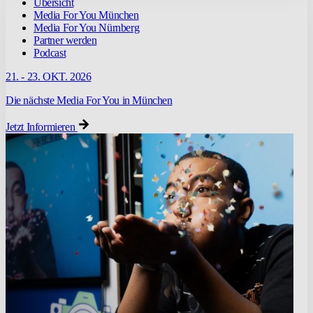
Übersicht
Media For You München
Media For You Nürnberg
Partner werden
Podcast
21. - 23. OKT. 2026
Die nächste Media For You in München
Jetzt Informieren