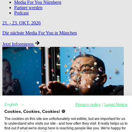
Media For You Nürnberg
Partner werden
Podcast
21. - 23. OKT. 2026
Die nächste Media For You in München
Jetzt Informieren
English
Privacy policy
|
Legal Notice
Cookies, Cookies, Cookies! 🍪
The cookies on this site are unfortunately not edible, but are important for us
to understand who visits our site - and how often they visit. It really helps us to
find out if what we're doing here is reaching people like you. We're happy for