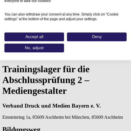
everyone to take our cookies!
You can also withdraw your consent at any time. Simply click on “Cookie
settings” at the bottom of the page and adjust your settings.
Accept all
Deny
Home
No, adjust
Aus- und Weiterbildungen
Trainingslager für die Abschlussprüfung…
Trainingslager für die
Abschlussprüfung 2 –
Mediengestalter
Verband Druck und Medien Bayern e. V.
Einsteinring 1a, 85609 Aschheim bei München, 85609 Aschheim
Bildungsweg