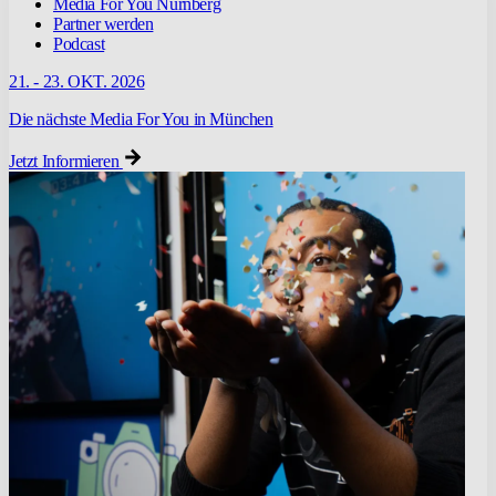
Media For You Nürnberg
Partner werden
Podcast
21. - 23. OKT. 2026
Die nächste Media For You in München
Jetzt Informieren