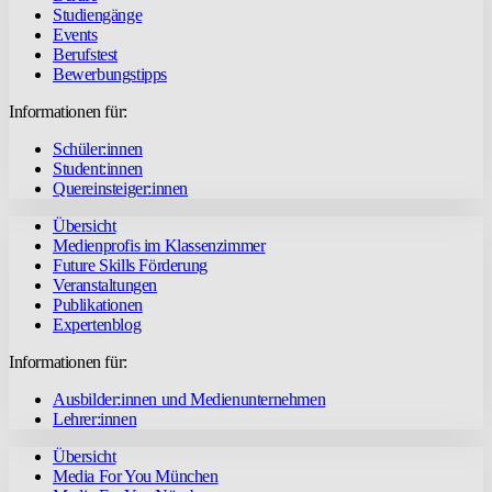
Studiengänge
Events
Berufstest
Bewerbungstipps
Informationen für:
Schüler:innen
Student:innen
Quereinsteiger:innen
Übersicht
Medienprofis im Klassenzimmer
Future Skills Förderung
Veranstaltungen
Publikationen
Expertenblog
Informationen für:
Ausbilder:innen und Medienunternehmen
Lehrer:innen
Übersicht
Media For You München