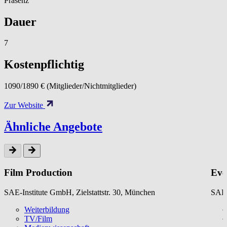
Präsenz
Dauer
7
Kostenpflichtig
1090/1890 € (Mitglieder/Nichtmitglieder)
Zur Website
Ähnliche Angebote
Film Production
Eve
SAE-Institute GmbH, Zielstattstr. 30, München
SAE-
Weiterbildung
TV/Film