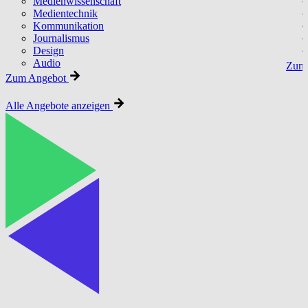
Medienwissenschaft
Medientechnik
Kommunikation
Journalismus
Design
Audio
Zum 
Zum Angebot
Alle Angebote anzeigen