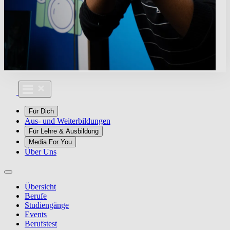
Für Dich
Aus- und Weiterbildungen
Für Lehre & Ausbildung
Media For You
Über Uns
Übersicht
Berufe
Studiengänge
Events
Berufstest