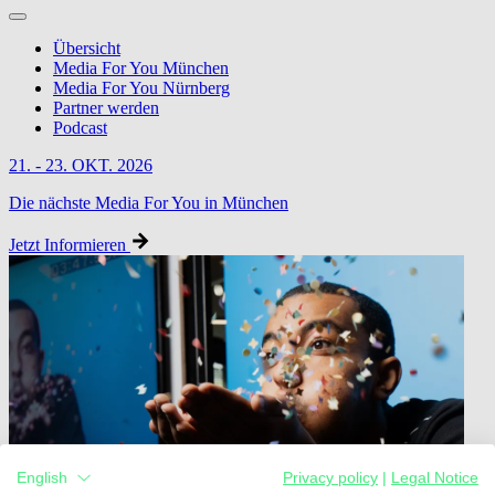
Übersicht
Media For You München
Media For You Nürnberg
Partner werden
Podcast
21. - 23. OKT. 2026
Die nächste Media For You in München
Jetzt Informieren
English
Privacy policy
|
Legal Notice