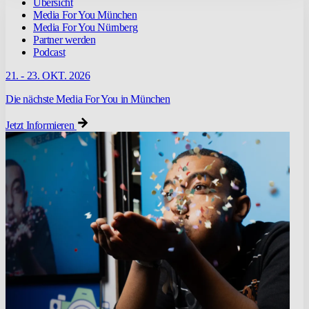
Übersicht
Media For You München
Media For You Nürnberg
Partner werden
Podcast
21. - 23. OKT. 2026
Die nächste Media For You in München
Jetzt Informieren