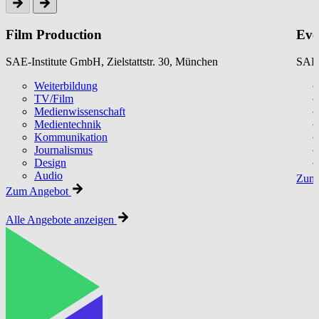
Film Production
Eve
SAE-Institute GmbH, Zielstattstr. 30, München
SAE-
Weiterbildung
TV/Film
Medienwissenschaft
Medientechnik
Kommunikation
Journalismus
Design
Audio
Zum 
Zum Angebot
Alle Angebote anzeigen