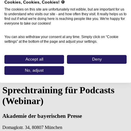
Cookies, Cookies, Cookies! 🍪
The cookies on this site are unfortunately not edible, but are important for us
to understand who visits our site - and how often they visit. It really helps us to
find out if what we're doing here is reaching people like you. We're happy for
everyone to take our cookies!
You can also withdraw your consent at any time. Simply click on “Cookie
settings” at the bottom of the page and adjust your settings.
Accept all
Deny
Home
Aus- und Weiterbildungen
No, adjust
Sprechtraining für Podcasts (Webinar)…
Sprechtraining für Podcasts
(Webinar)
Akademie der bayerischen Presse
Domagkstr. 34, 80807 München