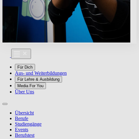
Für Dich
Aus- und Weiterbildungen
Für Lehre & Ausbildung
Media For You
Über Uns
Übersicht
Berufe
Studiengänge
Events
Berufstest