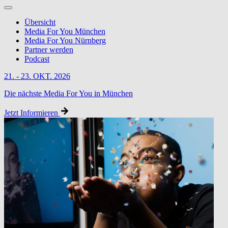
Übersicht
Media For You München
Media For You Nürnberg
Partner werden
Podcast
21. - 23. OKT. 2026
Die nächste Media For You in München
Jetzt Informieren