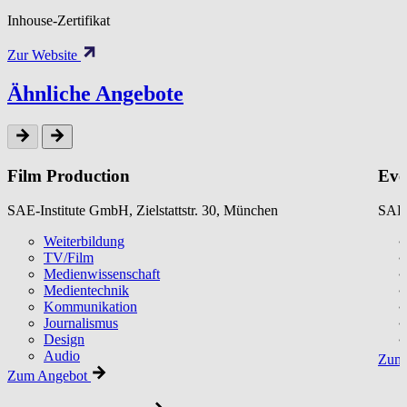
Inhouse-Zertifikat
Zur Website
Ähnliche Angebote
Film Production
Eve
SAE-Institute GmbH, Zielstattstr. 30, München
SAE-
Weiterbildung
TV/Film
Medienwissenschaft
Medientechnik
Kommunikation
Journalismus
Design
Audio
Zum 
Zum Angebot