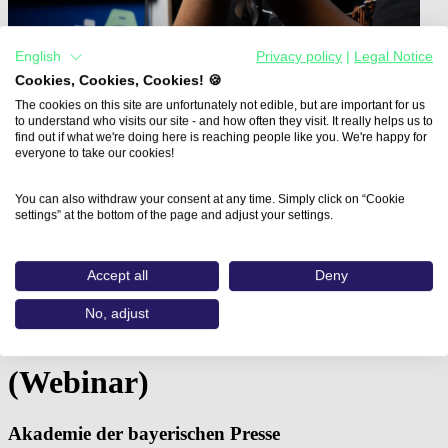
English
Privacy policy
|
Legal Notice
Cookies, Cookies, Cookies! 🍪
The cookies on this site are unfortunately not edible, but are important for us
to understand who visits our site - and how often they visit. It really helps us to
find out if what we're doing here is reaching people like you. We're happy for
everyone to take our cookies!
You can also withdraw your consent at any time. Simply click on “Cookie
settings” at the bottom of the page and adjust your settings.
Home
Aus- und Weiterbildungen
Social Media: Strategien entwickeln…
Accept all
Deny
Social Media: Strategien
No, adjust
entwickeln wie Profis
(Webinar)
Akademie der bayerischen Presse