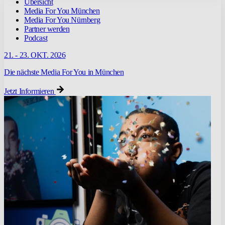
Übersicht
Media For You München
Media For You Nürnberg
Partner werden
Podcast
21. - 23. OKT. 2026
Die nächste Media For You in München
Jetzt Informieren