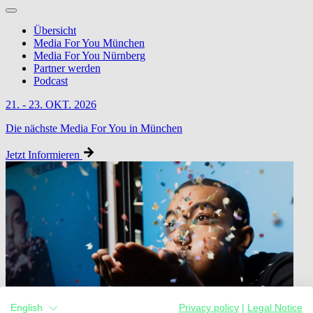
Übersicht
Media For You München
Media For You Nürnberg
Partner werden
Podcast
21. - 23. OKT. 2026
Die nächste Media For You in München
Jetzt Informieren
English
Privacy policy
|
Legal Notice