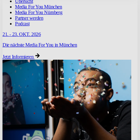
Übersicht
Media For You München
Media For You Nürnberg
Partner werden
Podcast
21. - 23. OKT. 2026
Die nächste Media For You in München
Jetzt Informieren