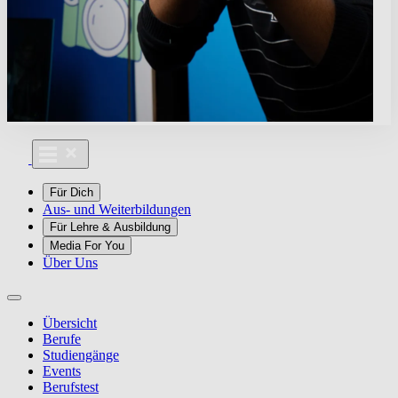
Für Dich
Aus- und Weiterbildungen
Für Lehre & Ausbildung
Media For You
Über Uns
Übersicht
Berufe
Studiengänge
Events
Berufstest