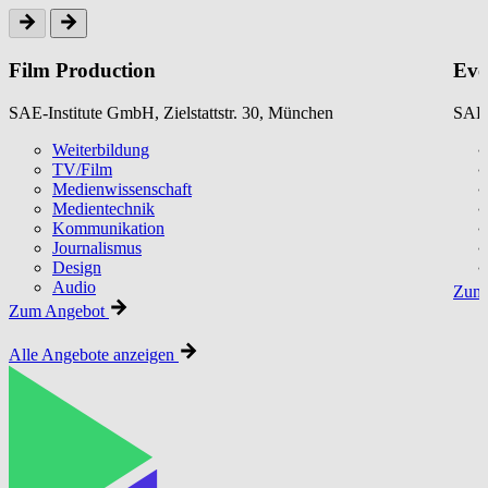
Film Production
Eve
SAE-Institute GmbH, Zielstattstr. 30, München
SAE-
Weiterbildung
TV/Film
Medienwissenschaft
Medientechnik
Kommunikation
Journalismus
Design
Audio
Zum 
Zum Angebot
Alle Angebote anzeigen