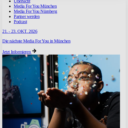
Übersicht
Media For You München
Media For You Nürnberg
Partner werden
Podcast
21. - 23. OKT. 2026
Die nächste Media For You in München
Jetzt Informieren