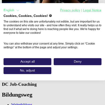
English
Privacy policy
|
Legal Notice
Cookies, Cookies, Cookies! 🍪
The cookies on this site are unfortunately not edible, but are important for us
to understand who visits our site - and how often they visit. It really helps us to
find out if what we're doing here is reaching people like you. We're happy for
everyone to take our cookies!
You can also withdraw your consent at any time. Simply click on “Cookie
settings” at the bottom of the page and adjust your settings.
Home
Aus- und Weiterbildungen
Social Media Manager (DC…
Accept all
Deny
Social Media Manager
No, adjust
DC Job-Coaching
Bildungsweg
Weiterbildung