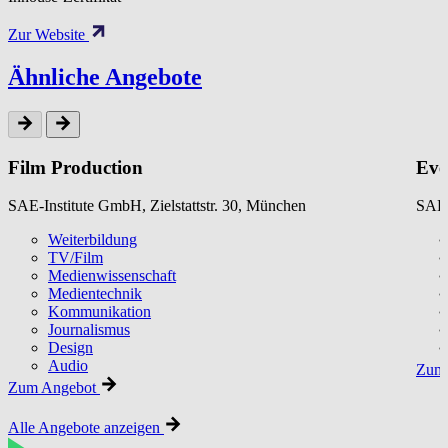
Zur Website
Ähnliche Angebote
Film Production
Eve
SAE-Institute GmbH, Zielstattstr. 30, München
SAE-
Weiterbildung
TV/Film
Medienwissenschaft
Medientechnik
Kommunikation
Journalismus
Design
Audio
Zum 
Zum Angebot
Alle Angebote anzeigen