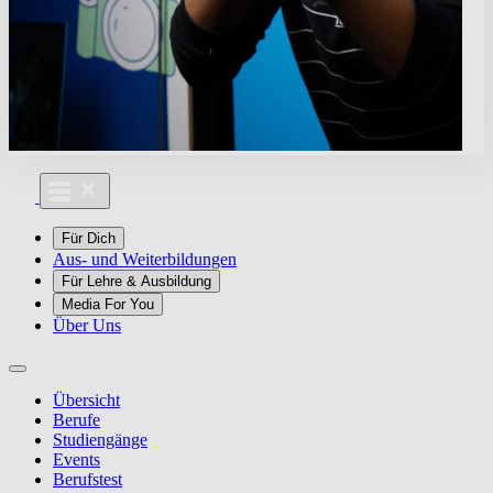
Für Dich
Aus- und Weiterbildungen
Für Lehre & Ausbildung
Media For You
Über Uns
Übersicht
Berufe
Studiengänge
Events
Berufstest