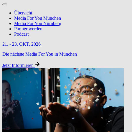
Übersicht
Media For You München
Media For You Nürnberg
Partner werden
Podcast
21. - 23. OKT. 2026
Die nächste Media For You in München
Jetzt Informieren