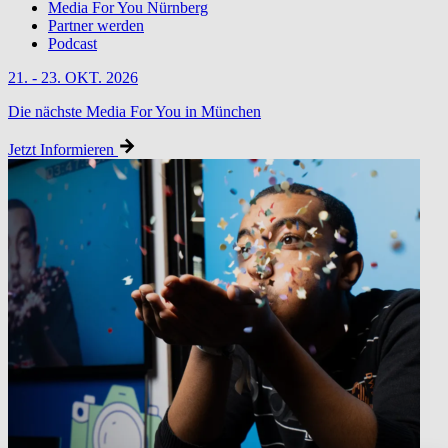
Media For You Nürnberg
Partner werden
Podcast
21. - 23. OKT. 2026
Die nächste Media For You in München
Jetzt Informieren