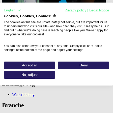
English
Privacy policy
|
Legal Notice
Cookies, Cookies, Cookies! 🍪
The cookies on this site are unfortunately not edible, but are important for us
to understand who visits our site - and how often they visit. It really helps us to
find out if what we're doing here is reaching people like you. We're happy for
everyone to take our cookies!
Home
Aus- und Weiterbildungen
You can also withdraw your consent at any time. Simply click on “Cookie
Social Media Content Creator…
settings” at the bottom of the page and adjust your settings.
Social Media Content Creator
Accept all
Deny
vhs-Weiterbildungsakademie Kelheim e.V.
No, adjust
Bildungsweg
Weiterbildung
Branche