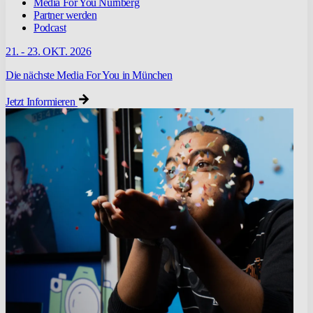
Media For You Nürnberg
Partner werden
Podcast
21. - 23. OKT. 2026
Die nächste Media For You in München
Jetzt Informieren