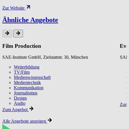
Zur Website
Ähnliche Angebote
Film Production
Eve
SAE-Institute GmbH, Zielstattstr. 30, München
SAE-
Weiterbildung
TV/Film
Medienwissenschaft
Medientechnik
Kommunikation
Journalismus
Design
Audio
Zum 
Zum Angebot
Alle Angebote anzeigen