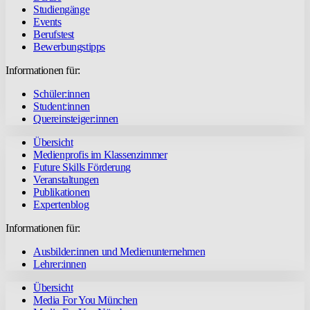
Studiengänge
Events
Berufstest
Bewerbungstipps
Informationen für:
Schüler:innen
Student:innen
Quereinsteiger:innen
Übersicht
Medienprofis im Klassenzimmer
Future Skills Förderung
Veranstaltungen
Publikationen
Expertenblog
Informationen für:
Ausbilder:innen und Medienunternehmen
Lehrer:innen
Übersicht
Media For You München