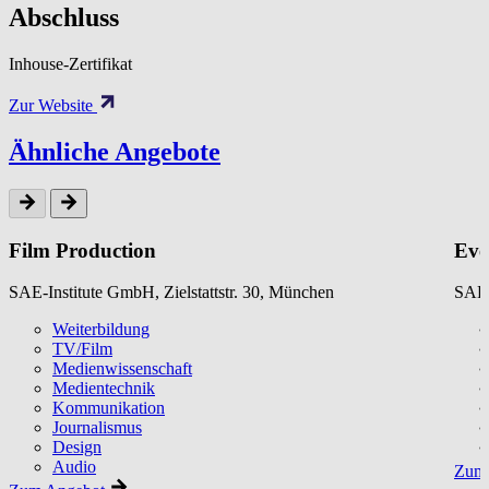
Abschluss
Inhouse-Zertifikat
Zur Website
Ähnliche Angebote
Film Production
Eve
SAE-Institute GmbH, Zielstattstr. 30, München
SAE-
Weiterbildung
TV/Film
Medienwissenschaft
Medientechnik
Kommunikation
Journalismus
Design
Audio
Zum 