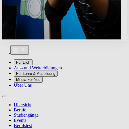
Für Dich
Aus- und Weiterbildungen
Für Lehre & Ausbildung
Media For You
Über Uns
Übersicht
Berufe
Studiengänge
Events
Berufstest