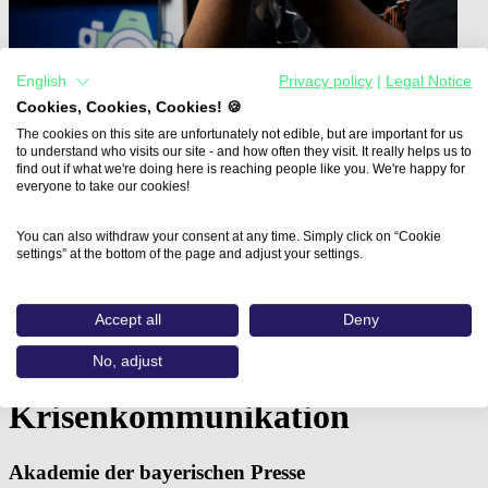
English
Privacy policy
|
Legal Notice
Cookies, Cookies, Cookies! 🍪
The cookies on this site are unfortunately not edible, but are important for us
to understand who visits our site - and how often they visit. It really helps us to
find out if what we're doing here is reaching people like you. We're happy for
everyone to take our cookies!
You can also withdraw your consent at any time. Simply click on “Cookie
Home
settings” at the bottom of the page and adjust your settings.
Aus- und Weiterbildungen
Public Relations II –…
Accept all
Deny
Public Relations II – Content-
No, adjust
Creation, Sichtbarkeit und
Krisenkommunikation
Akademie der bayerischen Presse