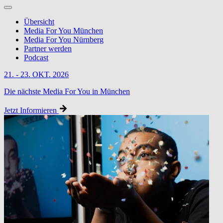
Übersicht
Media For You München
Media For You Nürnberg
Partner werden
Podcast
21. - 23. OKT. 2026
Die nächste Media For You in München
Jetzt Informieren