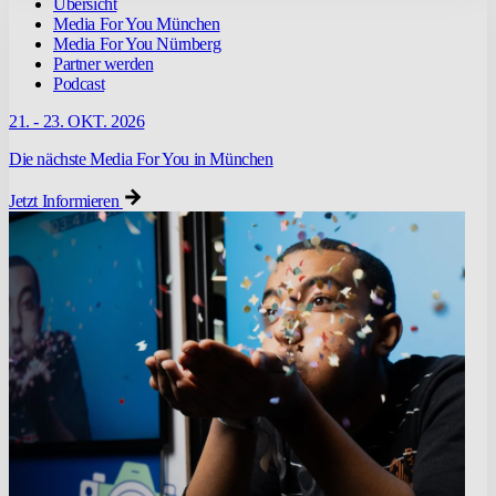
Übersicht
Media For You München
Media For You Nürnberg
Partner werden
Podcast
21. - 23. OKT. 2026
Die nächste Media For You in München
Jetzt Informieren