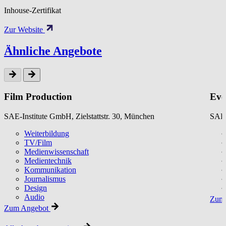
Inhouse-Zertifikat
Zur Website
Ähnliche Angebote
Film Production
Eve
SAE-Institute GmbH, Zielstattstr. 30, München
SAE-
Weiterbildung
TV/Film
Medienwissenschaft
Medientechnik
Kommunikation
Journalismus
Design
Audio
Zum 
Zum Angebot