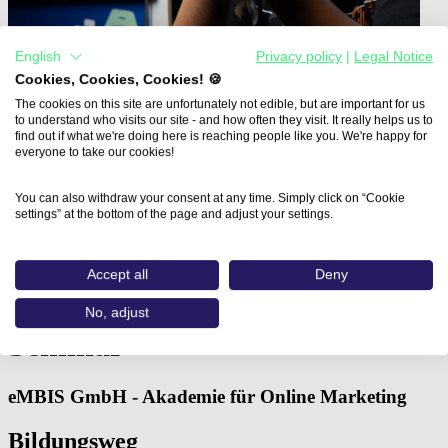
English
Privacy policy
|
Legal Notice
Cookies, Cookies, Cookies! 🍪
The cookies on this site are unfortunately not edible, but are important for us
to understand who visits our site - and how often they visit. It really helps us to
find out if what we're doing here is reaching people like you. We're happy for
everyone to take our cookies!
You can also withdraw your consent at any time. Simply click on “Cookie
settings” at the bottom of the page and adjust your settings.
Home
Aus- und Weiterbildungen
Programmatic Advertising Seminar (eMBIS…
Accept all
Deny
Programmatic Advertising
No, adjust
Seminar
eMBIS GmbH - Akademie für Online Marketing
Bildungsweg