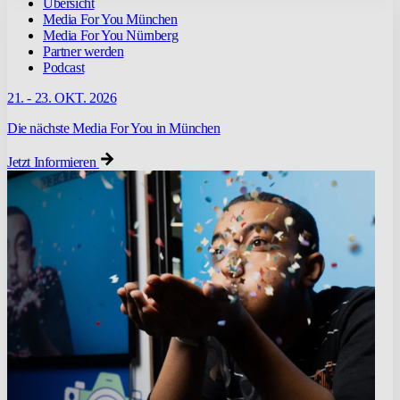
Übersicht
Media For You München
Media For You Nürnberg
Partner werden
Podcast
21. - 23. OKT. 2026
Die nächste Media For You in München
Jetzt Informieren