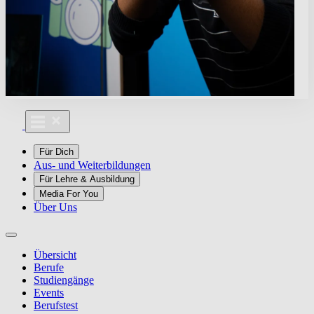
Für Dich
Aus- und Weiterbildungen
Für Lehre & Ausbildung
Media For You
Über Uns
Übersicht
Berufe
Studiengänge
Events
Berufstest