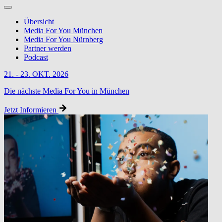
Übersicht
Media For You München
Media For You Nürnberg
Partner werden
Podcast
21. - 23. OKT. 2026
Die nächste Media For You in München
Jetzt Informieren