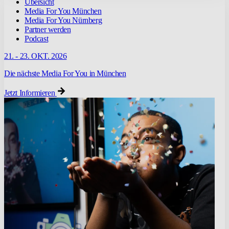
Übersicht
Media For You München
Media For You Nürnberg
Partner werden
Podcast
21. - 23. OKT. 2026
Die nächste Media For You in München
Jetzt Informieren