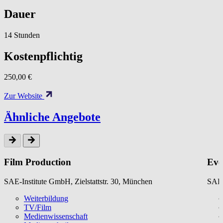
Dauer
14 Stunden
Kostenpflichtig
250,00 €
Zur Website
Ähnliche Angebote
Film Production
Eve
SAE-Institute GmbH, Zielstattstr. 30, München
SAE-
Weiterbildung
TV/Film
Medienwissenschaft