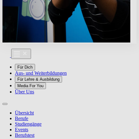
Für Dich
Aus- und Weiterbildungen
Für Lehre & Ausbildung
Media For You
Über Uns
Übersicht
Berufe
Studiengänge
Events
Berufstest