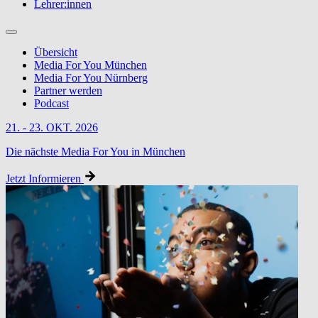
Lehrer:innen
Übersicht
Media For You München
Media For You Nürnberg
Partner werden
Podcast
21. - 23. OKT. 2026
Die nächste Media For You in München
Jetzt Informieren