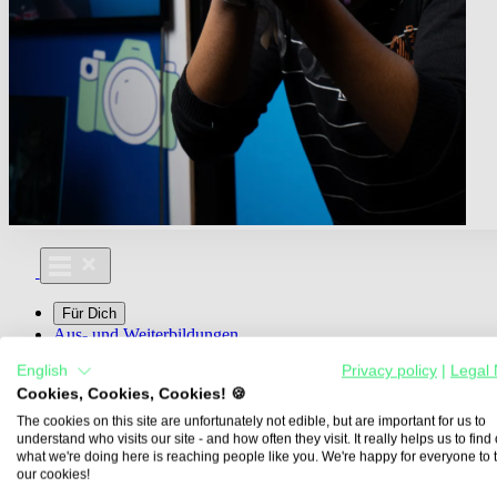
Für Dich
Aus- und Weiterbildungen
Für Lehre & Ausbildung
English
Privacy policy
|
Legal 
Media For You
Cookies, Cookies, Cookies! 🍪
Über Uns
The cookies on this site are unfortunately not edible, but are important for us to
understand who visits our site - and how often they visit. It really helps us to find o
what we're doing here is reaching people like you. We're happy for everyone to 
our cookies!
Übersicht
Berufe