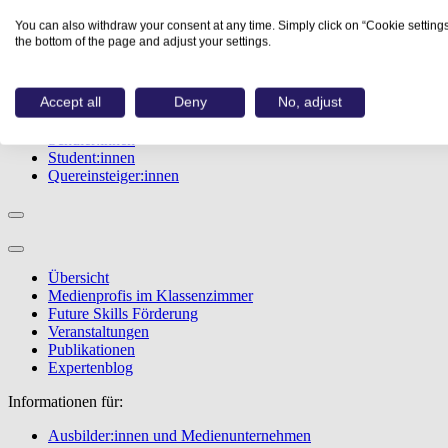
Studiengänge
You can also withdraw your consent at any time. Simply click on “Cookie settings
Events
the bottom of the page and adjust your settings.
Berufstest
Bewerbungstipps
Accept all
Deny
No, adjust
Informationen für:
Schüler:innen
Student:innen
Quereinsteiger:innen
Übersicht
Medienprofis im Klassenzimmer
Future Skills Förderung
Veranstaltungen
Publikationen
Expertenblog
Informationen für:
Ausbilder:innen und Medienunternehmen