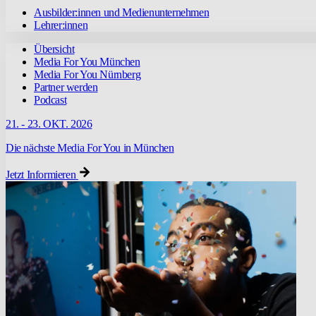
Ausbilder:innen und Medienunternehmen
Lehrer:innen
Übersicht
Media For You München
Media For You Nürnberg
Partner werden
Podcast
21. - 23. OKT. 2026
Die nächste Media For You in München
Jetzt Informieren