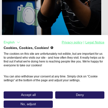
English
Privacy policy
|
Legal Notice
Cookies, Cookies, Cookies! 🍪
Home
The cookies on this site are unfortunately not edible, but are important for us
to understand who visits our site - and how often they visit. It really helps us to
Aus- und Weiterbildungen
find out if what we're doing here is reaching people like you. We're happy for
Moderation & Content Creation…
everyone to take our cookies!
Moderation & Content
You can also withdraw your consent at any time. Simply click on “Cookie
settings” at the bottom of the page and adjust your settings.
Creation
BAF Bayerische Akademie für Fernsehen und
Accept all
Deny
Digitale Medien (BAF)
No, adjust