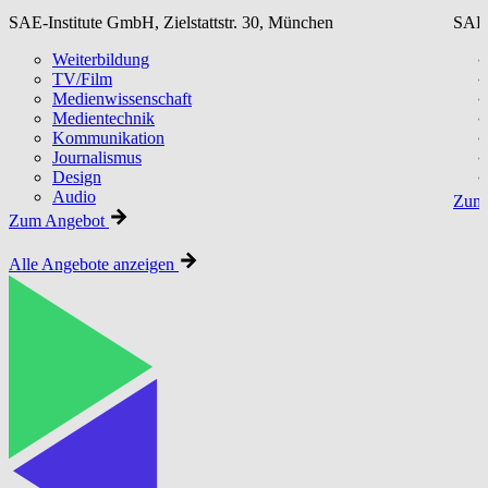
SAE-Institute GmbH, Zielstattstr. 30, München
SAE-
Weiterbildung
TV/Film
Medienwissenschaft
Medientechnik
Kommunikation
Journalismus
Design
Audio
Zum 
Zum Angebot
Alle Angebote anzeigen