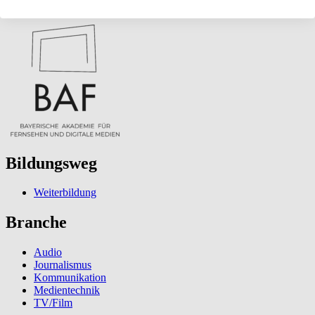
Betastraße 10, Haus G, 85774 Unterföhring
Bildungsweg
Weiterbildung
Branche
Audio
Journalismus
Kommunikation
Medientechnik
TV/Film