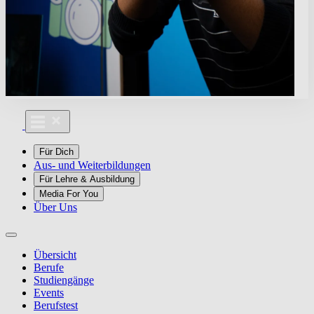
Für Dich
Aus- und Weiterbildungen
Für Lehre & Ausbildung
Media For You
Über Uns
Übersicht
Berufe
Studiengänge
Events
Berufstest