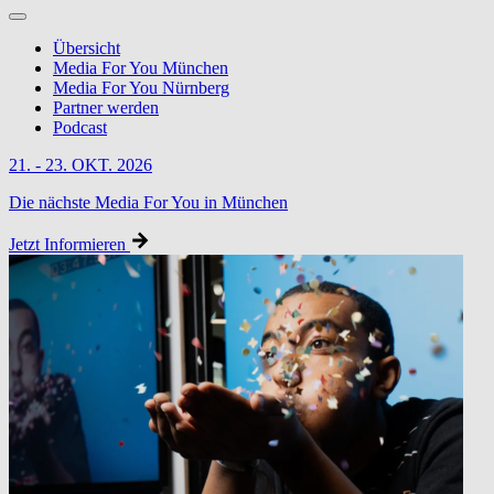
Übersicht
Media For You München
Media For You Nürnberg
Partner werden
Podcast
21. - 23. OKT. 2026
Die nächste Media For You in München
Jetzt Informieren