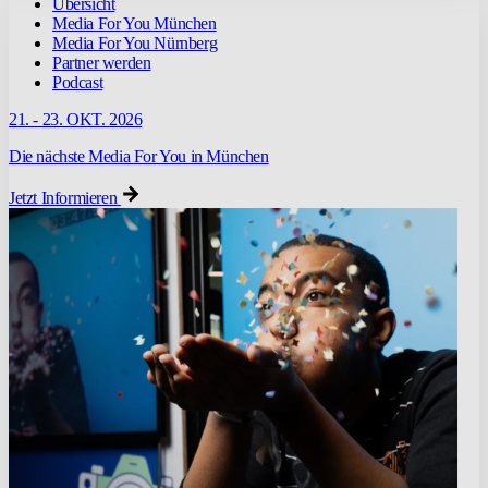
Übersicht
Media For You München
Media For You Nürnberg
Partner werden
Podcast
21. - 23. OKT. 2026
Die nächste Media For You in München
Jetzt Informieren