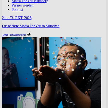
Media For You Nürnberg
Partner werden
Podcast
21. - 23. OKT. 2026
Die nächste Media For You in München
Jetzt Informieren