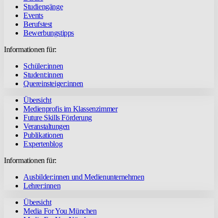
Studiengänge
Events
Berufstest
Bewerbungstipps
Informationen für:
Schüler:innen
Student:innen
Quereinsteiger:innen
Übersicht
Medienprofis im Klassenzimmer
Future Skills Förderung
Veranstaltungen
Publikationen
Expertenblog
Informationen für:
Ausbilder:innen und Medienunternehmen
Lehrer:innen
Übersicht
Media For You München