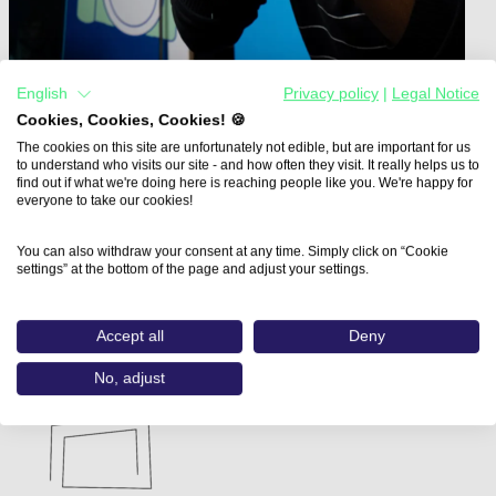
English
Privacy policy
|
Legal Notice
Cookies, Cookies, Cookies! 🍪
The cookies on this site are unfortunately not edible, but are important for us
to understand who visits our site - and how often they visit. It really helps us to
Home
find out if what we're doing here is reaching people like you. We're happy for
Aus- und Weiterbildungen
everyone to take our cookies!
Moderation berufsbegleitend (BAF Bayerische…
Moderation berufsbegleitend
You can also withdraw your consent at any time. Simply click on “Cookie
settings” at the bottom of the page and adjust your settings.
BAF Bayerische Akademie für Fernsehen und
Accept all
Deny
Digitale Medien (BAF)
No, adjust
Betastraße 10, Haus G, 85774 Unterföhring