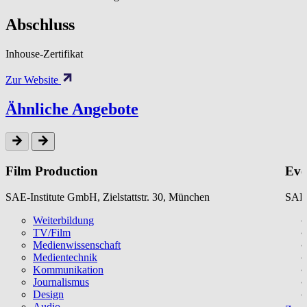
Abschluss
Inhouse-Zertifikat
Zur Website
Ähnliche Angebote
Film Production
Eve
SAE-Institute GmbH, Zielstattstr. 30, München
SAE-
Weiterbildung
TV/Film
Medienwissenschaft
Medientechnik
Kommunikation
Journalismus
Design
Audio