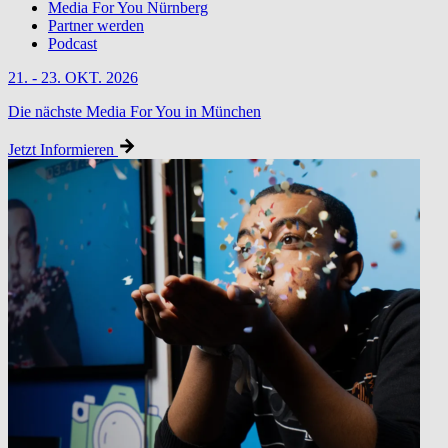
Media For You Nürnberg
Partner werden
Podcast
21. - 23. OKT. 2026
Die nächste Media For You in München
Jetzt Informieren