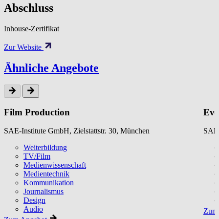
Abschluss
Inhouse-Zertifikat
Zur Website
Ähnliche Angebote
Film Production
Eve
SAE-Institute GmbH, Zielstattstr. 30, München
SAE-
Weiterbildung
TV/Film
Medienwissenschaft
Medientechnik
Kommunikation
Journalismus
Design
Audio
Zum 