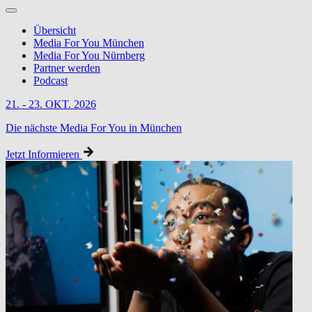
Übersicht
Media For You München
Media For You Nürnberg
Partner werden
Podcast
21. - 23. OKT. 2026
Die nächste Media For You in München
Jetzt Informieren