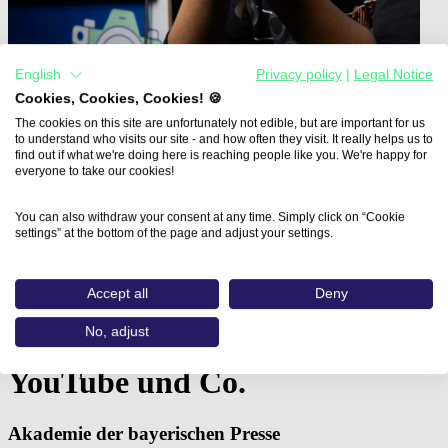
English
Privacy policy
|
Legal Notice
Cookies, Cookies, Cookies! 🍪
The cookies on this site are unfortunately not edible, but are important for us
to understand who visits our site - and how often they visit. It really helps us to
find out if what we're doing here is reaching people like you. We're happy for
everyone to take our cookies!
You can also withdraw your consent at any time. Simply click on “Cookie
Home
settings” at the bottom of the page and adjust your settings.
Aus- und Weiterbildungen
Mehr Follower und Reichweite…
Accept all
Deny
Mehr Follower und Reichweite
No, adjust
mit Long-Form-Videos für
YouTube und Co.
Akademie der bayerischen Presse