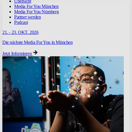
Übersicht
Media For You München
Media For You Nürnberg
Partner werden
Podcast
21. - 23. OKT. 2026
Die nächste Media For You in München
Jetzt Informieren