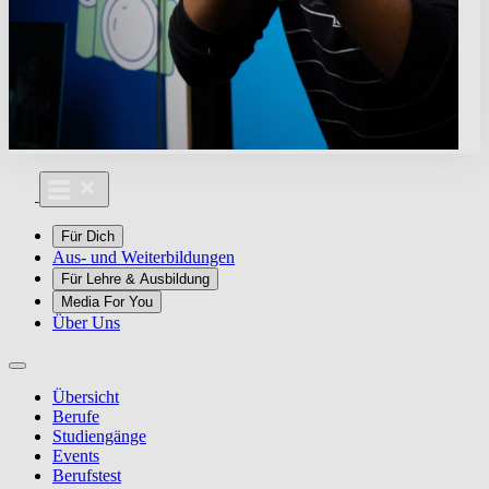
Für Dich
Aus- und Weiterbildungen
Für Lehre & Ausbildung
Media For You
Über Uns
Übersicht
Berufe
Studiengänge
Events
Berufstest