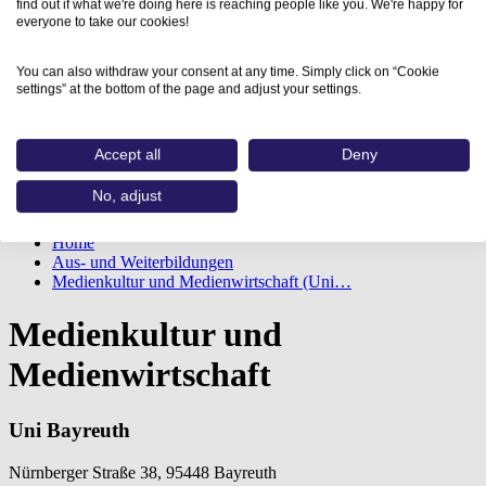
find out if what we're doing here is reaching people like you. We're happy for
everyone to take our cookies!
You can also withdraw your consent at any time. Simply click on “Cookie
settings” at the bottom of the page and adjust your settings.
Accept all
Deny
No, adjust
Home
Aus- und Weiterbildungen
Medienkultur und Medienwirtschaft (Uni…
Medienkultur und
Medienwirtschaft
Uni Bayreuth
Nürnberger Straße 38, 95448 Bayreuth