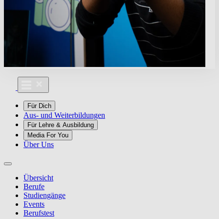
Für Dich
Aus- und Weiterbildungen
Für Lehre & Ausbildung
Media For You
Über Uns
Übersicht
Berufe
Studiengänge
Events
Berufstest