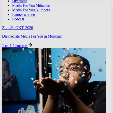
Übersicht
Media For You München
Media For You Nürnberg
Partner werden
Podcast
21. - 23. OKT. 2026
Die nächste Media For You in München
Jetzt Informieren