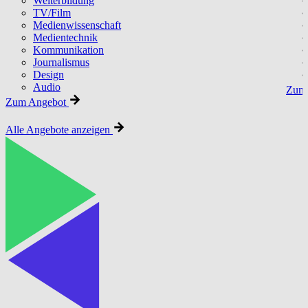
Weiterbildung
TV/Film
Medienwissenschaft
Medientechnik
Kommunikation
Journalismus
Design
Audio
Zum 
Zum Angebot
Alle Angebote anzeigen