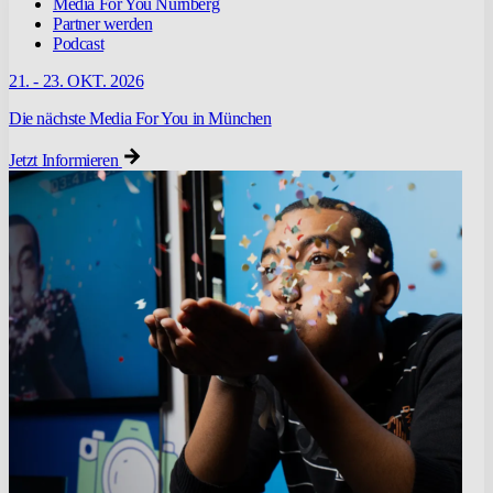
Media For You Nürnberg
Partner werden
Podcast
21. - 23. OKT. 2026
Die nächste Media For You in München
Jetzt Informieren