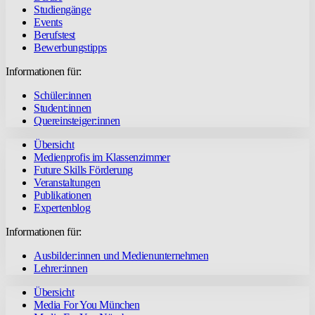
Studiengänge
Events
Berufstest
Bewerbungstipps
Informationen für:
Schüler:innen
Student:innen
Quereinsteiger:innen
Übersicht
Medienprofis im Klassenzimmer
Future Skills Förderung
Veranstaltungen
Publikationen
Expertenblog
Informationen für:
Ausbilder:innen und Medienunternehmen
Lehrer:innen
Übersicht
Media For You München