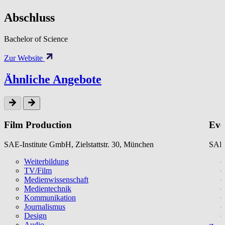
Abschluss
Bachelor of Science
Zur Website
Ähnliche Angebote
Film Production
Eve
SAE-Institute GmbH, Zielstattstr. 30, München
SAE-
Weiterbildung
TV/Film
Medienwissenschaft
Medientechnik
Kommunikation
Journalismus
Design
Audio