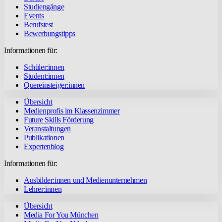
Studiengänge
Events
Berufstest
Bewerbungstipps
Informationen für:
Schüler:innen
Student:innen
Quereinsteiger:innen
Übersicht
Medienprofis im Klassenzimmer
Future Skills Förderung
Veranstaltungen
Publikationen
Expertenblog
Informationen für:
Ausbilder:innen und Medienunternehmen
Lehrer:innen
Übersicht
Media For You München