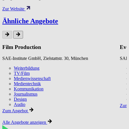
Zur Website
Ähnliche Angebote
Film Production
Eve
SAE-Institute GmbH, Zielstattstr. 30, München
SAE-
Weiterbildung
TV/Film
Medienwissenschaft
Medientechnik
Kommunikation
Journalismus
Design
Audio
Zum 
Zum Angebot
Alle Angebote anzeigen