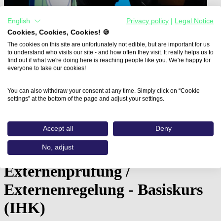
English
Privacy policy
|
Legal Notice
Cookies, Cookies, Cookies! 🍪
The cookies on this site are unfortunately not edible, but are important for us
to understand who visits our site - and how often they visit. It really helps us to
find out if what we're doing here is reaching people like you. We're happy for
everyone to take our cookies!
Home
Aus- und Weiterbildungen
You can also withdraw your consent at any time. Simply click on “Cookie
Mediengestalter:in - Digital und…
settings” at the bottom of the page and adjust your settings.
Mediengestalter:in - Digital
Accept all
Deny
und Print - Gestaltung und
No, adjust
Technik - Vorbereitung auf
Externenprüfung /
Externenregelung - Basiskurs
(IHK)