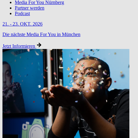
Media For You Nürnberg
Partner werden
Podcast
21. - 23. OKT. 2026
Die nächste Media For You in München
Jetzt Informieren