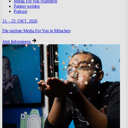
Media For You Nürnberg
Partner werden
Podcast
21. - 23. OKT. 2026
Die nächste Media For You in München
Jetzt Informieren