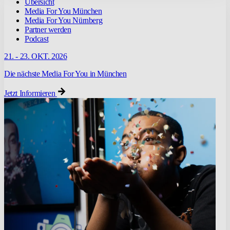
Übersicht
Media For You München
Media For You Nürnberg
Partner werden
Podcast
21. - 23. OKT. 2026
Die nächste Media For You in München
Jetzt Informieren