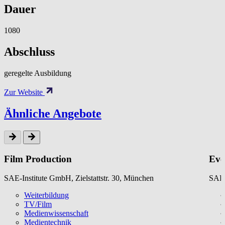
Dauer
1080
Abschluss
geregelte Ausbildung
Zur Website
Ähnliche Angebote
Film Production
Eve
SAE-Institute GmbH, Zielstattstr. 30, München
SAE-
Weiterbildung
TV/Film
Medienwissenschaft
Medientechnik