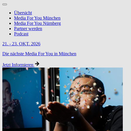
Übersicht
Media For You München
Media For You Nürnberg
Partner werden
Podcast
21. - 23. OKT. 2026
Die nächste Media For You in München
Jetzt Informieren