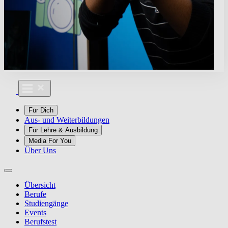
Für Dich
Aus- und Weiterbildungen
Für Lehre & Ausbildung
Media For You
Über Uns
Übersicht
Berufe
Studiengänge
Events
Berufstest