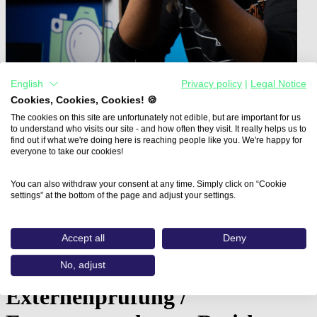
English
Privacy policy
|
Legal Notice
Cookies, Cookies, Cookies! 🍪
The cookies on this site are unfortunately not edible, but are important for us
to understand who visits our site - and how often they visit. It really helps us to
find out if what we're doing here is reaching people like you. We're happy for
everyone to take our cookies!
Home
Aus- und Weiterbildungen
Mediengestalter:in - Digital und…
You can also withdraw your consent at any time. Simply click on “Cookie
settings” at the bottom of the page and adjust your settings.
Mediengestalter:in - Digital
und Print - Gestaltung und
Accept all
Deny
Technik - Vorbereitung auf
No, adjust
Externenprüfung /