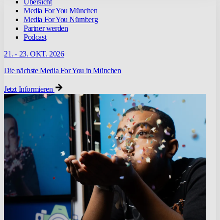
Übersicht
Media For You München
Media For You Nürnberg
Partner werden
Podcast
21. - 23. OKT. 2026
Die nächste Media For You in München
Jetzt Informieren