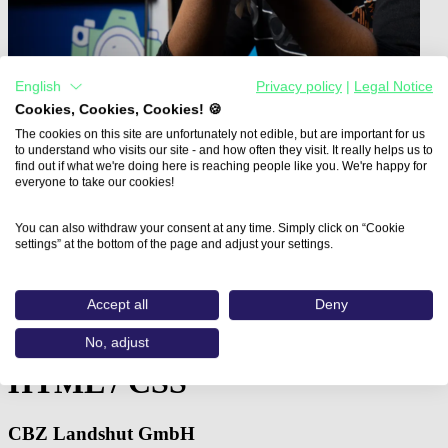
English
Privacy policy
|
Legal Notice
Cookies, Cookies, Cookies! 🍪
The cookies on this site are unfortunately not edible, but are important for us
to understand who visits our site - and how often they visit. It really helps us to
find out if what we're doing here is reaching people like you. We're happy for
everyone to take our cookies!
Home
You can also withdraw your consent at any time. Simply click on “Cookie
Aus- und Weiterbildungen
settings” at the bottom of the page and adjust your settings.
Mediendesigner:in mit Adobe CC…
Mediendesigner:in mit Adobe
Accept all
Deny
CC - Creative Cloud und
No, adjust
HTML / CSS
CBZ Landshut GmbH