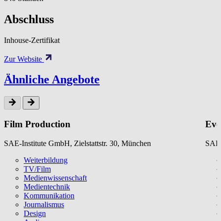
Abschluss
Inhouse-Zertifikat
Zur Website
Ähnliche Angebote
Film Production
Eve
SAE-Institute GmbH, Zielstattstr. 30, München
SAE-
Weiterbildung
TV/Film
Medienwissenschaft
Medientechnik
Kommunikation
Journalismus
Design