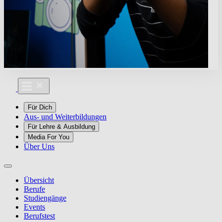
Für Dich
Aus- und Weiterbildungen
Für Lehre & Ausbildung
Media For You
Über Uns
Übersicht
Berufe
Studiengänge
Events
Berufstest