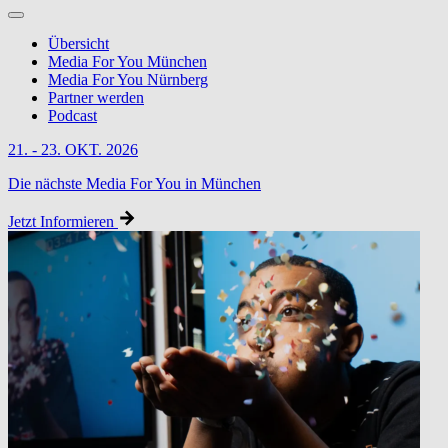
Übersicht
Media For You München
Media For You Nürnberg
Partner werden
Podcast
21. - 23. OKT. 2026
Die nächste Media For You in München
Jetzt Informieren