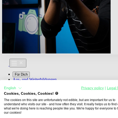
Für Dich
Aus- und Weiterbildungen
Für Lehre & Ausbildung
English
Privacy policy
|
Legal 
Media For You
Cookies, Cookies, Cookies! 🍪
Über Uns
The cookies on this site are unfortunately not edible, but are important for us to
understand who visits our site - and how often they visit. It really helps us to find o
what we're doing here is reaching people like you. We're happy for everyone to 
our cookies!
Übersicht
Berufe