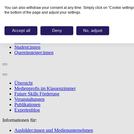
Studiengänge
You can also withdraw your consent at any time. Simply click on “Cookie settings
Events
the bottom of the page and adjust your settings.
Berufstest
Bewerbungstipps
Accept all
Deny
No, adjust
Informationen für:
Schüler:innen
Student:innen
Quereinsteiger:innen
Übersicht
Medienprofis im Klassenzimmer
Future Skills Förderung
Veranstaltungen
Publikationen
Expertenblog
Informationen für:
Ausbilder:innen und Medienunternehmen