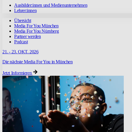
Ausbilder:innen und Medienunternehmen
Lehrer:innen
Übersicht
Media For You München
Media For You Nürnberg
Partner werden
Podcast
21. - 23. OKT. 2026
Die nächste Media For You in München
Jetzt Informieren