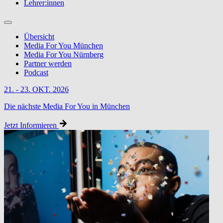
Lehrer:innen
Übersicht
Media For You München
Media For You Nürnberg
Partner werden
Podcast
21. - 23. OKT. 2026
Die nächste Media For You in München
Jetzt Informieren