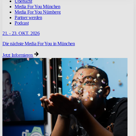
Übersicht
Media For You München
Media For You Nürnberg
Partner werden
Podcast
21. - 23. OKT. 2026
Die nächste Media For You in München
Jetzt Informieren