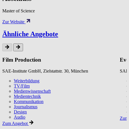
Master of Science
Zur Website
Ähnliche Angebote
Film Production
Eve
SAE-Institute GmbH, Zielstattstr. 30, München
SAE-
Weiterbildung
TV/Film
Medienwissenschaft
Medientechnik
Kommunikation
Journalismus
Design
Audio
Zum 
Zum Angebot