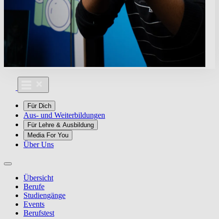
Für Dich
Aus- und Weiterbildungen
Für Lehre & Ausbildung
Media For You
Über Uns
Übersicht
Berufe
Studiengänge
Events
Berufstest