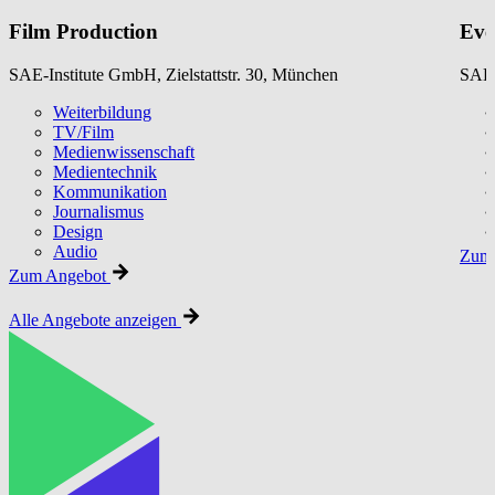
Film Production
Eve
SAE-Institute GmbH, Zielstattstr. 30, München
SAE-
Weiterbildung
TV/Film
Medienwissenschaft
Medientechnik
Kommunikation
Journalismus
Design
Audio
Zum 
Zum Angebot
Alle Angebote anzeigen