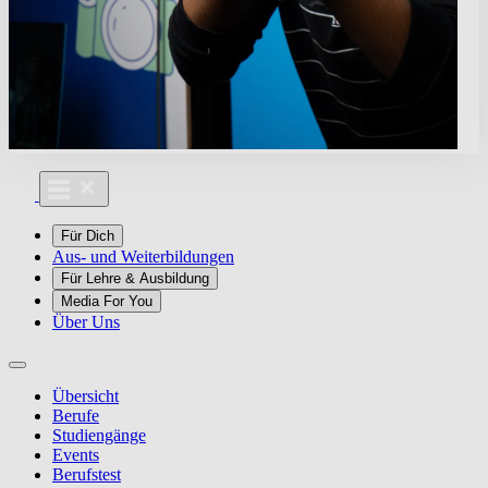
Für Dich
Aus- und Weiterbildungen
Für Lehre & Ausbildung
Media For You
Über Uns
Übersicht
Berufe
Studiengänge
Events
Berufstest