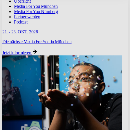
Übersicht
Media For You München
Media For You Nürnberg
Partner werden
Podcast
21. - 23. OKT. 2026
Die nächste Media For You in München
Jetzt Informieren