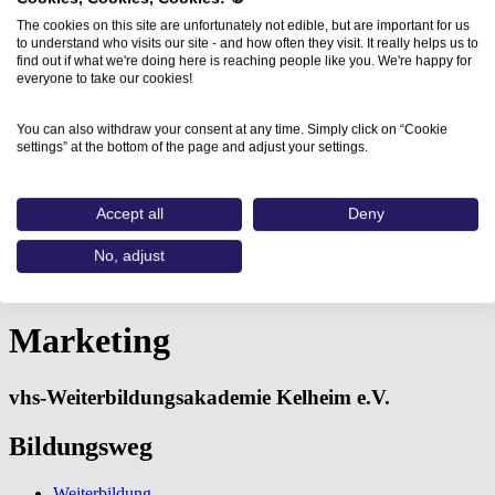
The cookies on this site are unfortunately not edible, but are important for us
to understand who visits our site - and how often they visit. It really helps us to
find out if what we're doing here is reaching people like you. We're happy for
everyone to take our cookies!
You can also withdraw your consent at any time. Simply click on “Cookie
settings” at the bottom of the page and adjust your settings.
Accept all
Deny
Home
No, adjust
Aus- und Weiterbildungen
Marketing (vhs-Weiterbildungsakademie Kelheim e.V.):…
Marketing
vhs-Weiterbildungsakademie Kelheim e.V.
Bildungsweg
Weiterbildung