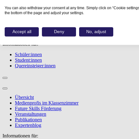
Übersicht
You can also withdraw your consent at any time. Simply click on “Cookie settings
Berufe
the bottom of the page and adjust your settings.
Studiengänge
Events
Berufstest
Accept all
Deny
No, adjust
Bewerbungstipps
Informationen für:
Schüler:innen
Student:innen
Quereinsteiger:innen
Übersicht
Medienprofis im Klassenzimmer
Future Skills Förderung
Veranstaltungen
Publikationen
Expertenblog
Informationen für: