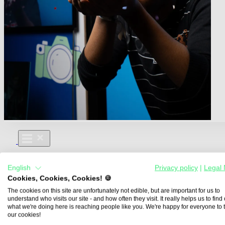
Für Dich
English
Privacy policy
|
Legal 
Aus- und Weiterbildungen
Cookies, Cookies, Cookies! 🍪
Für Lehre & Ausbildung
Media For You
The cookies on this site are unfortunately not edible, but are important for us to
understand who visits our site - and how often they visit. It really helps us to find o
Über Uns
what we're doing here is reaching people like you. We're happy for everyone to 
our cookies!