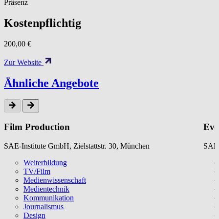
Präsenz
Kostenpflichtig
200,00 €
Zur Website
Ähnliche Angebote
Film Production
Eve
SAE-Institute GmbH, Zielstattstr. 30, München
SAE-
Weiterbildung
TV/Film
Medienwissenschaft
Medientechnik
Kommunikation
Journalismus
Design