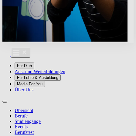
Für Dich
Aus- und Weiterbildungen
Für Lehre & Ausbildung
Media For You
Über Uns
Übersicht
Berufe
Studiengänge
Events
Berufstest