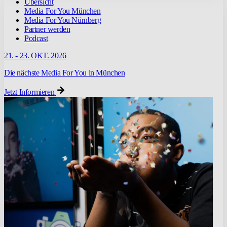
Übersicht
Media For You München
Media For You Nürnberg
Partner werden
Podcast
21. - 23. OKT. 2026
Die nächste Media For You in München
Jetzt Informieren