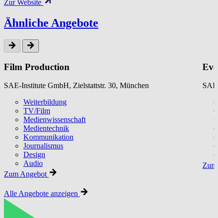
Zur Website
Ähnliche Angebote
Film Production
Eve
SAE-Institute GmbH, Zielstattstr. 30, München
SAE-
Weiterbildung
TV/Film
Medienwissenschaft
Medientechnik
Kommunikation
Journalismus
Design
Audio
Zum 
Zum Angebot
Alle Angebote anzeigen