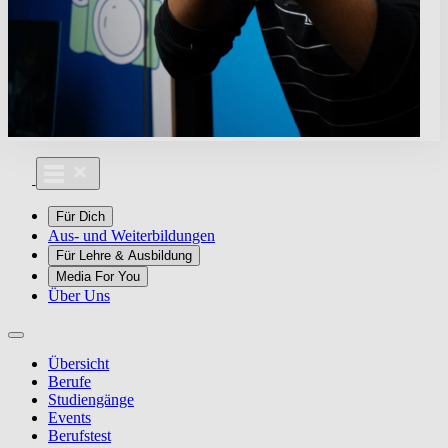
Für Dich
Aus- und Weiterbildungen
Für Lehre & Ausbildung
Media For You
Über Uns
Übersicht
Berufe
Studiengänge
Events
Berufstest