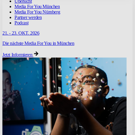
Übersicht
Media For You München
Media For You Nürnberg
Partner werden
Podcast
21. - 23. OKT. 2026
Die nächste Media For You in München
Jetzt Informieren