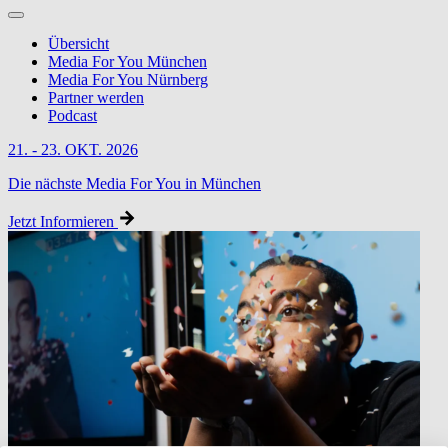
Übersicht
Media For You München
Media For You Nürnberg
Partner werden
Podcast
21. - 23. OKT. 2026
Die nächste Media For You in München
Jetzt Informieren