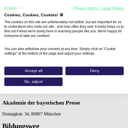
English
Privacy policy
|
Legal Notice
Cookies, Cookies, Cookies! 🍪
The cookies on this site are unfortunately not edible, but are important for us
to understand who visits our site - and how often they visit. It really helps us to
find out if what we're doing here is reaching people like you. We're happy for
everyone to take our cookies!
You can also withdraw your consent at any time. Simply click on “Cookie
settings” at the bottom of the page and adjust your settings.
Home
Aus- und Weiterbildungen
Accept all
Deny
Krisenkommunikation (Akademie der bayerischen…
No, adjust
Krisenkommunikation
Akademie der bayerischen Presse
Domagkstr. 34, 80807 München
Bildungsweg