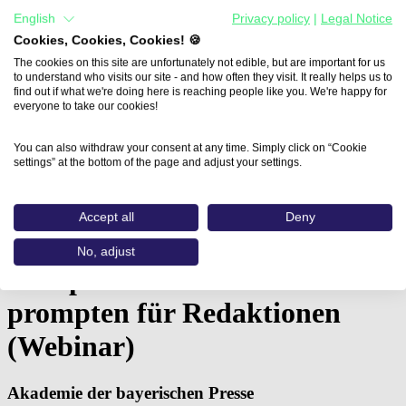
English
Privacy policy
|
Legal Notice
Cookies, Cookies, Cookies! 🍪
The cookies on this site are unfortunately not edible, but are important for us
to understand who visits our site - and how often they visit. It really helps us to
find out if what we're doing here is reaching people like you. We're happy for
everyone to take our cookies!
You can also withdraw your consent at any time. Simply click on “Cookie
settings” at the bottom of the page and adjust your settings.
Home
Accept all
Deny
Aus- und Weiterbildungen
Kompaktkurs KI: Besser prompten…
No, adjust
Kompaktkurs KI: Besser
prompten für Redaktionen
(Webinar)
Akademie der bayerischen Presse