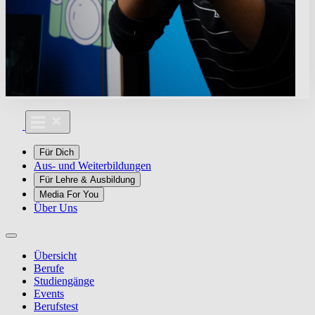
Für Dich
Aus- und Weiterbildungen
Für Lehre & Ausbildung
Media For You
Über Uns
Übersicht
Berufe
Studiengänge
Events
Berufstest