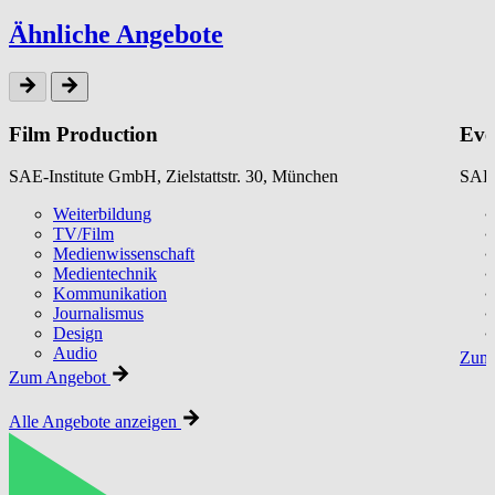
Ähnliche Angebote
Film Production
Eve
SAE-Institute GmbH, Zielstattstr. 30, München
SAE-
Weiterbildung
TV/Film
Medienwissenschaft
Medientechnik
Kommunikation
Journalismus
Design
Audio
Zum 
Zum Angebot
Alle Angebote anzeigen