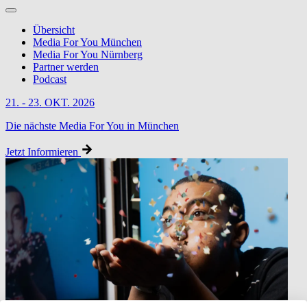
Übersicht
Media For You München
Media For You Nürnberg
Partner werden
Podcast
21. - 23. OKT. 2026
Die nächste Media For You in München
Jetzt Informieren