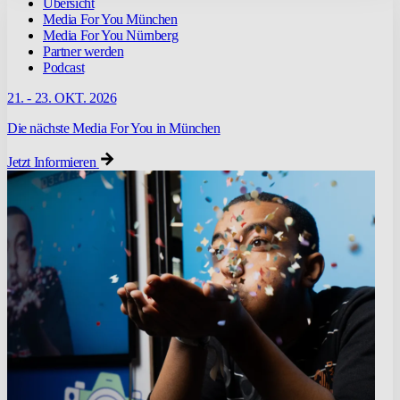
Übersicht
Media For You München
Media For You Nürnberg
Partner werden
Podcast
21. - 23. OKT. 2026
Die nächste Media For You in München
Jetzt Informieren