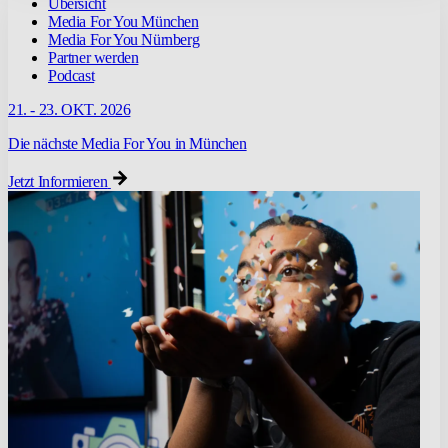
Übersicht
Media For You München
Media For You Nürnberg
Partner werden
Podcast
21. - 23. OKT. 2026
Die nächste Media For You in München
Jetzt Informieren