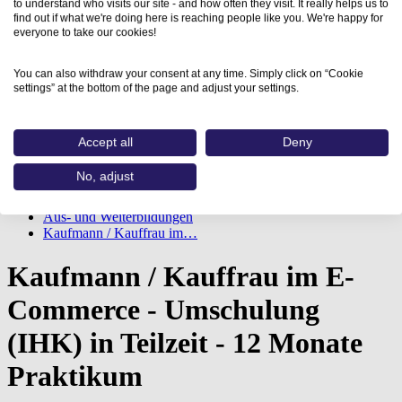
to understand who visits our site - and how often they visit. It really helps us to
find out if what we're doing here is reaching people like you. We're happy for
everyone to take our cookies!
You can also withdraw your consent at any time. Simply click on “Cookie
settings” at the bottom of the page and adjust your settings.
Accept all
Deny
No, adjust
Home
Aus- und Weiterbildungen
Kaufmann / Kauffrau im…
Kaufmann / Kauffrau im E-
Commerce - Umschulung
(IHK) in Teilzeit - 12 Monate
Praktikum