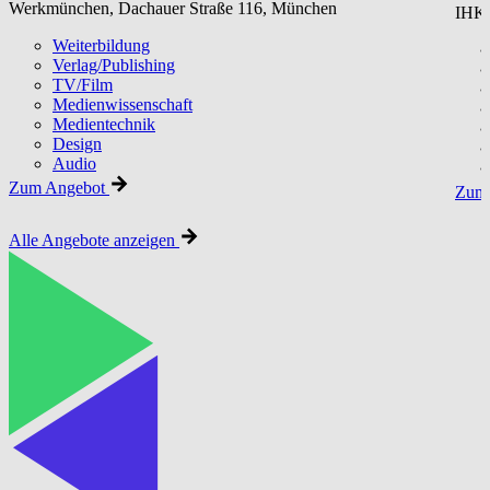
Werkmünchen, Dachauer Straße 116, München
IHK 
Weiterbildung
Verlag/Publishing
TV/Film
Medienwissenschaft
Medientechnik
Design
Audio
Zum Angebot
Zum 
Alle Angebote anzeigen