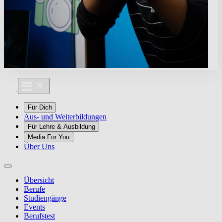
Für Dich
Aus- und Weiterbildungen
Für Lehre & Ausbildung
Media For You
Über Uns
Übersicht
Berufe
Studiengänge
Events
Berufstest