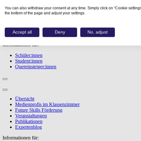
Übersicht
You can also withdraw your consent at any time. Simply click on “Cookie settings
Berufe
the bottom of the page and adjust your settings.
Studiengänge
Events
Berufstest
Accept all
Deny
No, adjust
Bewerbungstipps
Informationen für:
Schüler:innen
Student:innen
Quereinsteiger:innen
Übersicht
Medienprofis im Klassenzimmer
Future Skills Förderung
Veranstaltungen
Publikationen
Expertenblog
Informationen für: