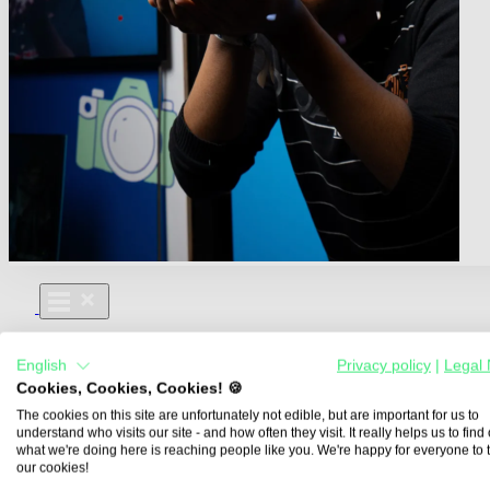
Für Dich
English
Privacy policy
|
Legal 
Aus- und Weiterbildungen
Cookies, Cookies, Cookies! 🍪
Für Lehre & Ausbildung
Media For You
The cookies on this site are unfortunately not edible, but are important for us to
understand who visits our site - and how often they visit. It really helps us to find o
Über Uns
what we're doing here is reaching people like you. We're happy for everyone to 
our cookies!