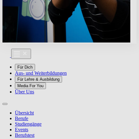
Für Dich
Aus- und Weiterbildungen
Für Lehre & Ausbildung
Media For You
Über Uns
Übersicht
Berufe
Studiengänge
Events
Berufstest