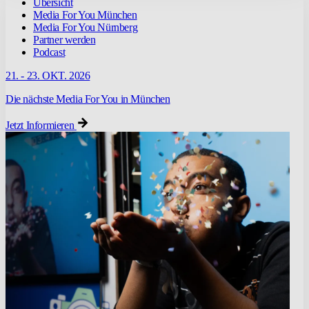
Übersicht
Media For You München
Media For You Nürnberg
Partner werden
Podcast
21. - 23. OKT. 2026
Die nächste Media For You in München
Jetzt Informieren