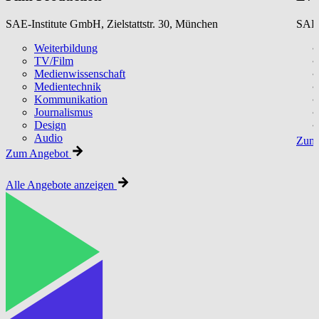
SAE-Institute GmbH, Zielstattstr. 30, München
SAE-
Weiterbildung
TV/Film
Medienwissenschaft
Medientechnik
Kommunikation
Journalismus
Design
Audio
Zum 
Zum Angebot
Alle Angebote anzeigen