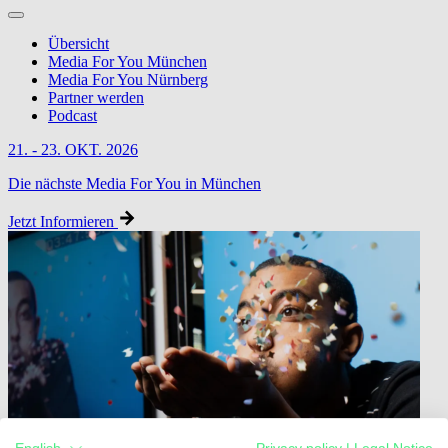
Übersicht
Media For You München
Media For You Nürnberg
Partner werden
Podcast
21. - 23. OKT. 2026
Die nächste Media For You in München
Jetzt Informieren