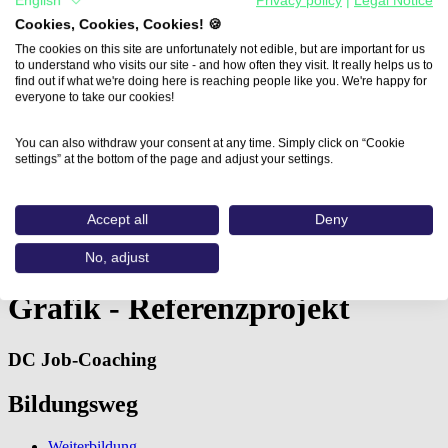
English
Privacy policy
|
Legal Notice
Cookies, Cookies, Cookies! 🍪
The cookies on this site are unfortunately not edible, but are important for us
to understand who visits our site - and how often they visit. It really helps us to
find out if what we're doing here is reaching people like you. We're happy for
everyone to take our cookies!
You can also withdraw your consent at any time. Simply click on “Cookie
settings” at the bottom of the page and adjust your settings.
Accept all
Deny
Home
Aus- und Weiterbildungen
No, adjust
Grafik - Referenzprojekt (DC…
Grafik - Referenzprojekt
DC Job-Coaching
Bildungsweg
Weiterbildung