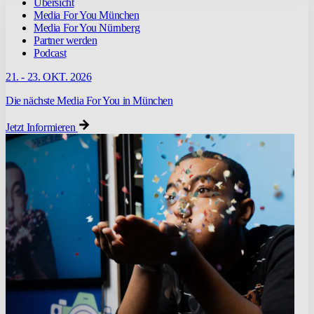
Übersicht
Media For You München
Media For You Nürnberg
Partner werden
Podcast
21. - 23. OKT. 2026
Die nächste Media For You in München
Jetzt Informieren