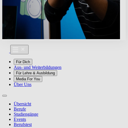
Für Dich
Aus- und Weiterbildungen
Für Lehre & Ausbildung
Media For You
Über Uns
Übersicht
Berufe
Studiengänge
Events
Berufstest