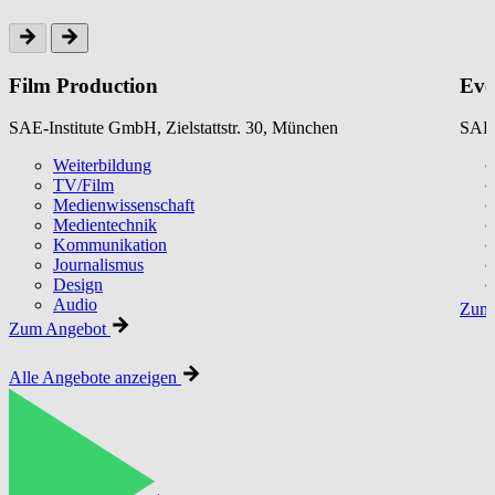
Film Production
Eve
SAE-Institute GmbH, Zielstattstr. 30, München
SAE-
Weiterbildung
TV/Film
Medienwissenschaft
Medientechnik
Kommunikation
Journalismus
Design
Audio
Zum 
Zum Angebot
Alle Angebote anzeigen