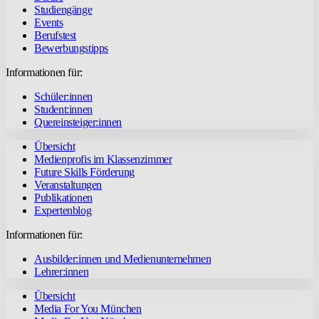
Studiengänge
Events
Berufstest
Bewerbungstipps
Informationen für:
Schüler:innen
Student:innen
Quereinsteiger:innen
Übersicht
Medienprofis im Klassenzimmer
Future Skills Förderung
Veranstaltungen
Publikationen
Expertenblog
Informationen für:
Ausbilder:innen und Medienunternehmen
Lehrer:innen
Übersicht
Media For You München