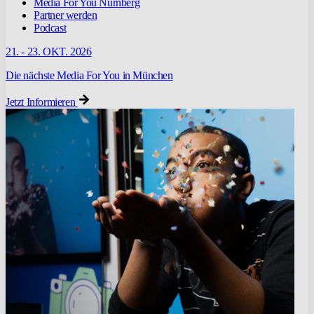
Media For You Nürnberg
Partner werden
Podcast
21. - 23. OKT. 2026
Die nächste Media For You in München
Jetzt Informieren