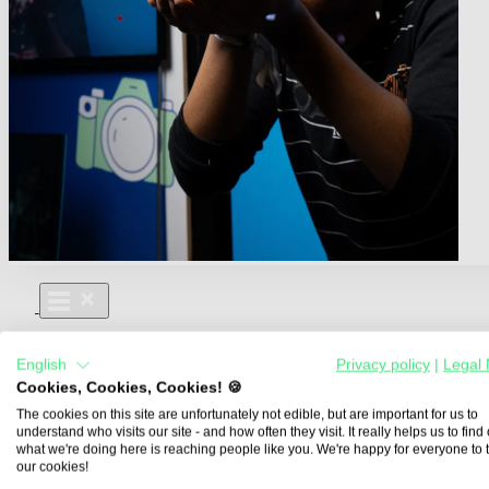
Für Dich
English
Privacy policy
|
Legal 
Aus- und Weiterbildungen
Cookies, Cookies, Cookies! 🍪
Für Lehre & Ausbildung
Media For You
The cookies on this site are unfortunately not edible, but are important for us to
understand who visits our site - and how often they visit. It really helps us to find o
Über Uns
what we're doing here is reaching people like you. We're happy for everyone to 
our cookies!