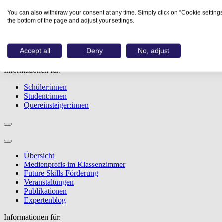
Übersicht
You can also withdraw your consent at any time. Simply click on “Cookie settings
Berufe
the bottom of the page and adjust your settings.
Studiengänge
Events
Berufstest
Accept all
Deny
No, adjust
Bewerbungstipps
Informationen für:
Schüler:innen
Student:innen
Quereinsteiger:innen
Übersicht
Medienprofis im Klassenzimmer
Future Skills Förderung
Veranstaltungen
Publikationen
Expertenblog
Informationen für: