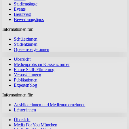
Studiengänge
Events
Berufstest
Bewerbungstipps
Informationen für:
Schüler:innen
Student:innen
Quereinsteiger:innen
Übersicht
Medienprofis im Klassenzimmer
Future Skills Förderung
Veranstaltungen
Publikationen
Expertenblog
Informationen für:
Ausbilder:innen und Medienunternehmen
Lehrer:innen
Übersicht
Media For You München