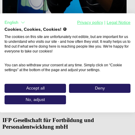
English
Privacy policy
|
Legal Notice
Cookies, Cookies, Cookies! 🍪
The cookies on this site are unfortunately not edible, but are important for us
to understand who visits our site - and how often they visit. It really helps us to
Home
find out if what we're doing here is reaching people like you. We're happy for
Aus- und Weiterbildungen
everyone to take our cookies!
Fachkraft Digital Fashion in…
You can also withdraw your consent at any time. Simply click on “Cookie
Fachkraft Digital Fashion in
settings” at the bottom of the page and adjust your settings.
CLO - Virtual Garments:
Accept all
Deny
Produktgruppe C inklusive
No, adjust
Portfolio
IFP Gesellschaft für Fortbildung und
Personalentwicklung mbH