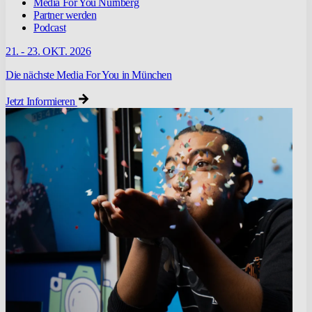
Media For You Nürnberg
Partner werden
Podcast
21. - 23. OKT. 2026
Die nächste Media For You in München
Jetzt Informieren