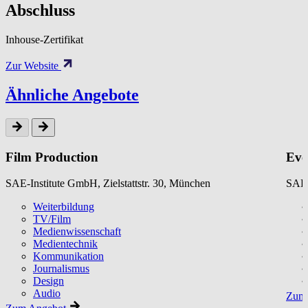
Abschluss
Inhouse-Zertifikat
Zur Website
Ähnliche Angebote
Film Production
Eve
SAE-Institute GmbH, Zielstattstr. 30, München
SAE-
Weiterbildung
TV/Film
Medienwissenschaft
Medientechnik
Kommunikation
Journalismus
Design
Audio
Zum 