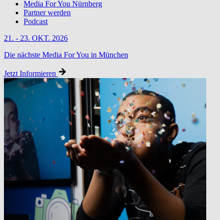
Media For You Nürnberg
Partner werden
Podcast
21. - 23. OKT. 2026
Die nächste Media For You in München
Jetzt Informieren