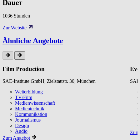
Dauer
1036 Stunden
Zur Website
Ähnliche Angebote
Film Production
Eve
SAE-Institute GmbH, Zielstattstr. 30, München
SAE-
Weiterbildung
TV/Film
Medienwissenschaft
Medientechnik
Kommunikation
Journalismus
Design
Audio
Zum 
Zum Angebot