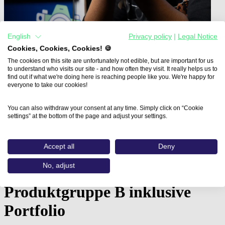
English
Privacy policy
|
Legal Notice
Cookies, Cookies, Cookies! 🍪
The cookies on this site are unfortunately not edible, but are important for us
to understand who visits our site - and how often they visit. It really helps us to
find out if what we're doing here is reaching people like you. We're happy for
everyone to take our cookies!
You can also withdraw your consent at any time. Simply click on “Cookie
Home
settings” at the bottom of the page and adjust your settings.
Aus- und Weiterbildungen
Fachkraft Digital Fashion in…
Accept all
Deny
Fachkraft Digital Fashion in
No, adjust
CLO - Virtual Garments:
Produktgruppe B inklusive
Portfolio