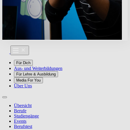
Für Dich
Aus- und Weiterbildungen
Für Lehre & Ausbildung
Media For You
Über Uns
Übersicht
Berufe
Studiengänge
Events
Berufstest