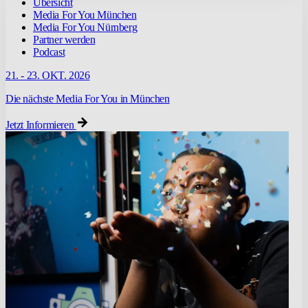
Übersicht
Media For You München
Media For You Nürnberg
Partner werden
Podcast
21. - 23. OKT. 2026
Die nächste Media For You in München
Jetzt Informieren