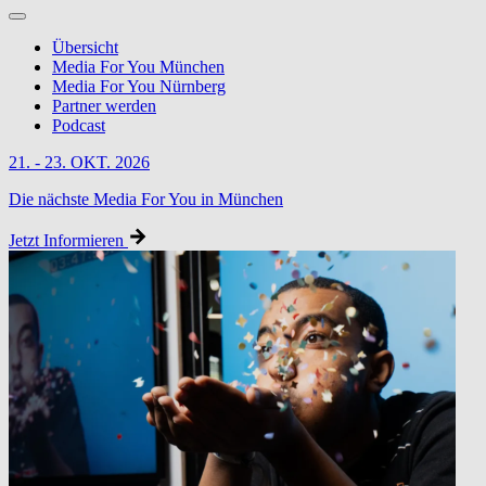
Übersicht
Media For You München
Media For You Nürnberg
Partner werden
Podcast
21. - 23. OKT. 2026
Die nächste Media For You in München
Jetzt Informieren