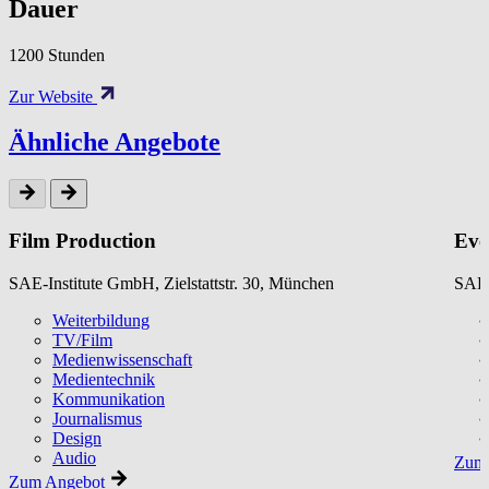
Dauer
1200 Stunden
Zur Website
Ähnliche Angebote
Film Production
Eve
SAE-Institute GmbH, Zielstattstr. 30, München
SAE-
Weiterbildung
TV/Film
Medienwissenschaft
Medientechnik
Kommunikation
Journalismus
Design
Audio
Zum 
Zum Angebot