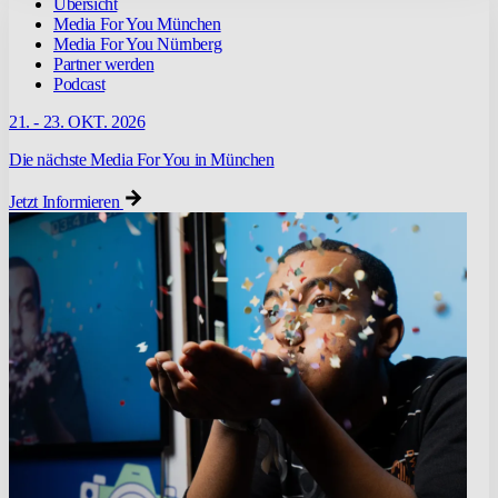
Übersicht
Media For You München
Media For You Nürnberg
Partner werden
Podcast
21. - 23. OKT. 2026
Die nächste Media For You in München
Jetzt Informieren