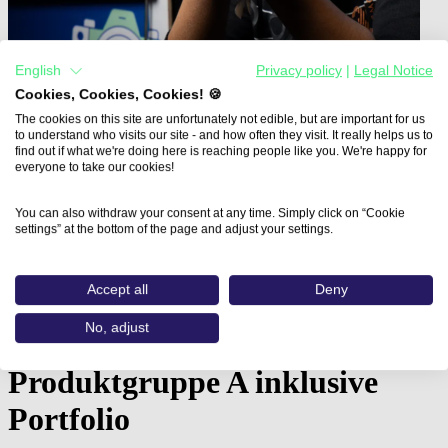
English
Privacy policy
|
Legal Notice
Cookies, Cookies, Cookies! 🍪
The cookies on this site are unfortunately not edible, but are important for us
to understand who visits our site - and how often they visit. It really helps us to
find out if what we're doing here is reaching people like you. We're happy for
everyone to take our cookies!
You can also withdraw your consent at any time. Simply click on “Cookie
Home
settings” at the bottom of the page and adjust your settings.
Aus- und Weiterbildungen
Fachkraft Digital Fashion in…
Accept all
Deny
Fachkraft Digital Fashion in
No, adjust
CLO - Virtual Garments:
Produktgruppe A inklusive
Portfolio