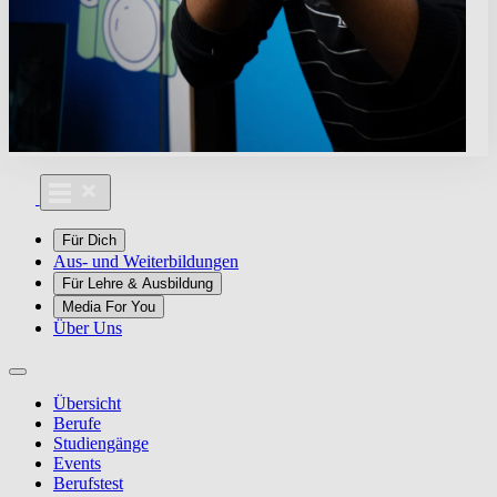
Für Dich
Aus- und Weiterbildungen
Für Lehre & Ausbildung
Media For You
Über Uns
Übersicht
Berufe
Studiengänge
Events
Berufstest