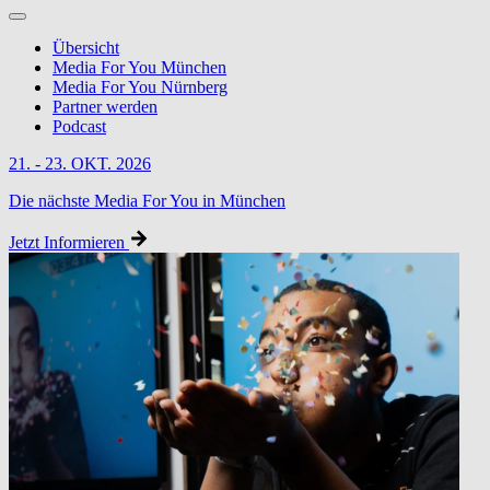
Übersicht
Media For You München
Media For You Nürnberg
Partner werden
Podcast
21. - 23. OKT. 2026
Die nächste Media For You in München
Jetzt Informieren