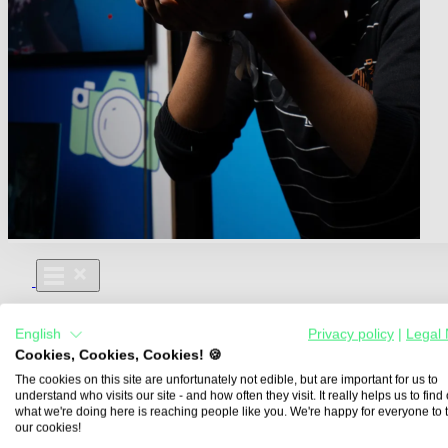
Für Dich
English
Privacy policy
|
Legal 
Aus- und Weiterbildungen
Cookies, Cookies, Cookies! 🍪
Für Lehre & Ausbildung
Media For You
The cookies on this site are unfortunately not edible, but are important for us to
understand who visits our site - and how often they visit. It really helps us to find o
Über Uns
what we're doing here is reaching people like you. We're happy for everyone to 
our cookies!