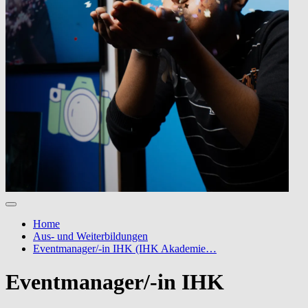
Home
Aus- und Weiterbildungen
Eventmanager/-in IHK (IHK Akademie…
Eventmanager/-in IHK