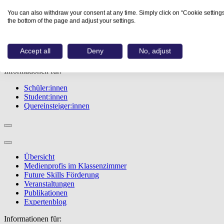
Übersicht
You can also withdraw your consent at any time. Simply click on “Cookie settings
Berufe
the bottom of the page and adjust your settings.
Studiengänge
Events
Berufstest
Accept all
Deny
No, adjust
Bewerbungstipps
Informationen für:
Schüler:innen
Student:innen
Quereinsteiger:innen
Übersicht
Medienprofis im Klassenzimmer
Future Skills Förderung
Veranstaltungen
Publikationen
Expertenblog
Informationen für: